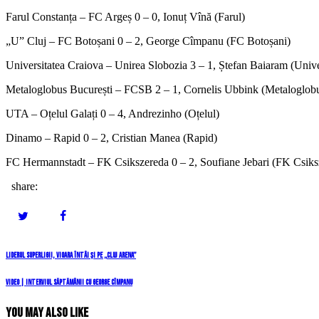
Farul Constanța – FC Argeș 0 – 0, Ionuț Vînă (Farul)
„U” Cluj – FC Botoșani 0 – 2, George Cîmpanu (FC Botoșani)
Universitatea Craiova – Unirea Slobozia 3 – 1, Ștefan Baiaram (Unive
Metaloglobus București – FCSB 2 – 1, Cornelis Ubbink (Metaloglob
UTA – Oțelul Galați 0 – 4, Andrezinho (Oțelul)
Dinamo – Rapid 0 – 2, Cristian Manea (Rapid)
FC Hermannstadt – FK Csikszereda 0 – 2, Soufiane Jebari (FK Csiksz
share:
Navigare
Previous
Liderul SuperLigii, vioara întâi și pe „Cluj Arena”
Post
în
Next
VIDEO | Interviul săptămânii cu George Cîmpanu
Post
articole
You May Also Like