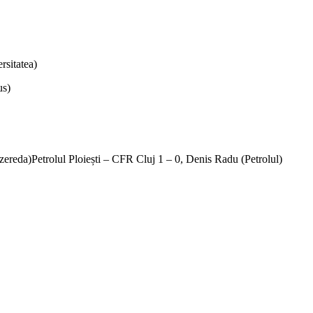
rsitatea)
us)
ereda)Petrolul Ploiești – CFR Cluj 1 – 0, Denis Radu (Petrolul)