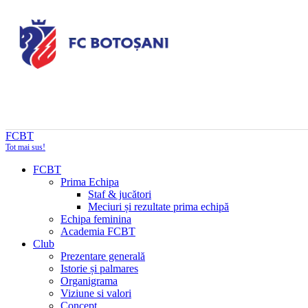
FCBT
Tot mai sus!
FCBT
Prima Echipa
Staf & jucători
Meciuri și rezultate prima echipă
Echipa feminina
Academia FCBT
Club
Prezentare generală
Istorie și palmares
Organigrama
Viziune si valori
Concept