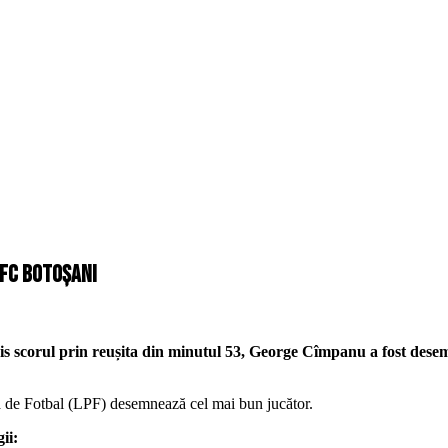
 FC Botoșani
his scorul prin reușita din minutul 53, George Cîmpanu a fost des
stă de Fotbal (LPF) desemnează cel mai bun jucător.
ii: