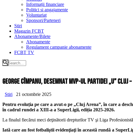
Informații financiare
Politici si angajamente
Voluntariat
Sponsori/Parteneri
Stiri
Magazin FCBT
Abonamente/Bilete
Abonamente
Regulament campanie abonamente
FCBT TV
George Cîmpanu, desemnat MVP-ul partidei „U” Cluj –
Stiri
21 octombrie 2025
Pentru evoluția pe care a avut-o pe „Cluj Arena”, în care a desc
în cadrul rundei a XIII-a a SuperLigii, ediția 2025-2026.
La finalul fiecărui meci deţinătorii drepturilor TV şi Liga Profesioni
Iată care au fost fotbaliştii evidenţiaţi în această rundă a SuperLig