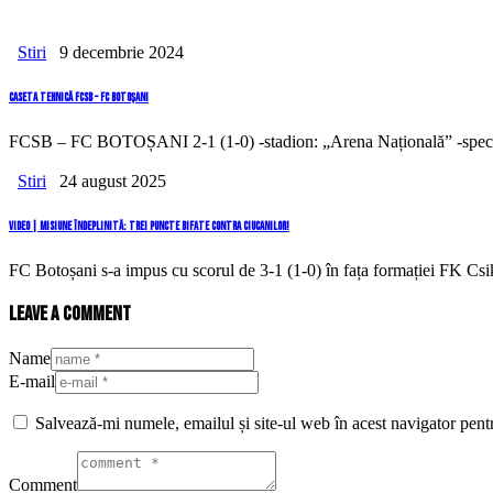
Stiri
9 decembrie 2024
Caseta tehnică FCSB – FC Botoșani
FCSB – FC BOTOȘANI 2-1 (1-0) -stadion: „Arena Națională” -spectat
Stiri
24 august 2025
VIDEO | Misiune îndeplinită: trei puncte bifate contra ciucanilor!
FC Botoșani s-a impus cu scorul de 3-1 (1-0) în fața formației FK Csi
Leave a comment
Name
E-mail
Salvează-mi numele, emailul și site-ul web în acest navigator pent
Comment