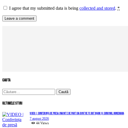
I agree that my submitted data is being
collected and stored
.
*
cauta
Caută
după:
Ultimele stiri
VIDEO | Conferința de presă înainte de partida dintre FC Botoșani și Corvinul Hunedoara
7 august 2026
44
Views