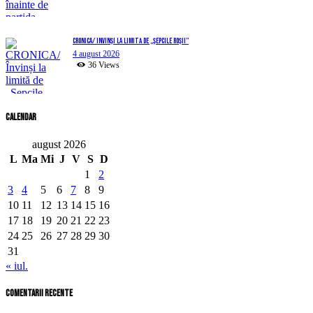
CRONICA/ Învinși la limită de „Șepcile Roșii”
4 august 2026
36
Views
Calendar
august 2026
L
Ma
Mi
J
V
S
D
1
2
3
4
5
6
7
8
9
10
11
12
13
14
15
16
17
18
19
20
21
22
23
24
25
26
27
28
29
30
31
« iul.
comentarii recente