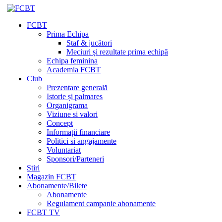
FCBT
Prima Echipa
Staf & jucători
Meciuri și rezultate prima echipă
Echipa feminina
Academia FCBT
Club
Prezentare generală
Istorie și palmares
Organigrama
Viziune si valori
Concept
Informații financiare
Politici si angajamente
Voluntariat
Sponsori/Parteneri
Stiri
Magazin FCBT
Abonamente/Bilete
Abonamente
Regulament campanie abonamente
FCBT TV