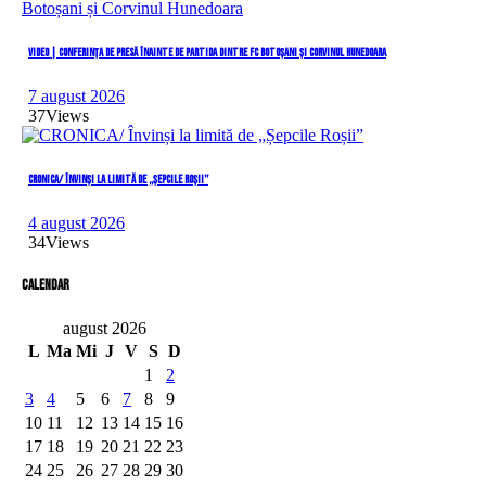
VIDEO | Conferința de presă înainte de partida dintre FC Botoșani și Corvinul Hunedoara
7 august 2026
37
Views
CRONICA/ Învinși la limită de „Șepcile Roșii”
4 august 2026
34
Views
Calendar
august 2026
L
Ma
Mi
J
V
S
D
1
2
3
4
5
6
7
8
9
10
11
12
13
14
15
16
17
18
19
20
21
22
23
24
25
26
27
28
29
30