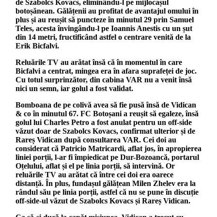
de Szabolcs Kovacs, eliminându-l pe mijlocașul
botoșănean. Gălățenii au profitat de avantajul omului în
plus și au reușit să puncteze în minutul 29 prin Samuel
Teles, acesta învingându-l pe Ioannis Anestis cu un șut
din 14 metri, fructificând astfel o centrare venită de la
Erik Bicfalvi.
Reluările TV au arătat însă că în momentul în care
Bicfalvi a centrat, mingea era în afara suprafeței de joc.
Cu totul surprinzător, din cabina VAR nu a venit însă
nici un semn, iar golul a fost validat.
Bomboana de pe colivă avea să fie pusă însă de Vidican
& co în minutul 67. FC Botoșani a reușit să egaleze, însă
golul lui Charles Petro a fost anulat pentru un off-side
văzut doar de Szabolcs Kovacs, confirmat ulterior și de
Rareș Vidican după consultarea VAR. Cei doi au
considerat că Patricio Matricardi, aflat jos, în apropierea
liniei porții, l-ar fi împiedicat pe Dur-Bozoancă, portarul
Oțelului, aflat și el pe linia porții, să intervină. Or
reluările TV au arătat că între cei doi era oarece
distanță. În plus, fundașul gălățean Milen Zhelev era la
rândul său pe linia porții, astfel că nu se pune în discuție
off-side-ul văzut de Szabolcs Kovacs și Rareș Vidican.