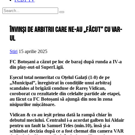
Învinși de arbitrii care ne-au „făcut” cu VAR-
ul
Stiri
15 aprilie 2025
FC Botoșani a căzut pe loc de baraj după runda a IV-a
din play-out-ul SuperLigii.
Eșecul total nemeritat cu Oțelul Galați (1-0) de pe
„Municipal”, înregistrat în condițiile unui arbitraj
scandalos al brigăzii conduse de Rareș Vidican,
coroborat cu rezultatele din celelalte partide ale etapei,
au făcut ca FC Botoșani să ajungă din nou în zona
nisipurilor mișcătoare.
Vidican & co au ieșit prima dată la rampă chiar în
debutul meciului. Centralul i-a acordat galben lui Aldair
pentru un fault la Samuel Teles (min.10), însă și-a
schimbat decizia după ce a fost chemat din camera VAR