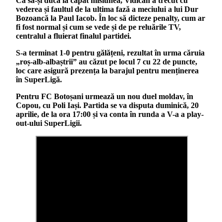
Ca să-și ducă la capăt misiunea, Vidican a trecut cu
vederea și faultul de la ultima fază a meciului a lui Dur
Bozoancă la Paul Iacob. În loc să dicteze penalty, cum ar
fi fost normal și cum se vede și de pe reluările TV,
centralul a fluierat finalul partidei.
S-a terminat 1-0 pentru gălățeni, rezultat în urma căruia
„roș-alb-albaștrii” au căzut pe locul 7 cu 22 de puncte,
loc care asigură prezența la barajul pentru menținerea
în SuperLigă.
Pentru FC Botoșani urmează un nou duel moldav, în
Copou, cu Poli Iași. Partida se va disputa duminică, 20
aprilie, de la ora 17:00 și va conta în runda a V-a a play-
out-ului SuperLigii.