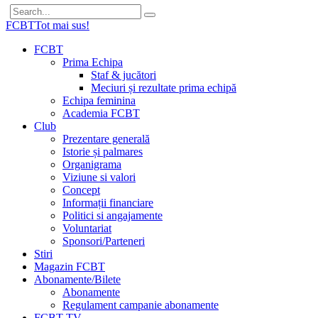
FCBT
Tot mai sus!
FCBT
Prima Echipa
Staf & jucători
Meciuri și rezultate prima echipă
Echipa feminina
Academia FCBT
Club
Prezentare generală
Istorie și palmares
Organigrama
Viziune si valori
Concept
Informații financiare
Politici si angajamente
Voluntariat
Sponsori/Parteneri
Stiri
Magazin FCBT
Abonamente/Bilete
Abonamente
Regulament campanie abonamente
FCBT TV