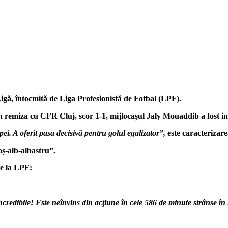
gă, întocmită de Liga Profesionistă de Fotbal (LPF).
 remiza cu CFR Cluj, scor 1-1, mijlocașul Jaly Mouaddib a fost inc
ei. A oferit pasa decisivă pentru golul egalizator”,
este caracterizare
oș-alb-albastru”.
de la LPF:
incredibile! Este neînvins din acţiune în cele 586 de minute strânse în