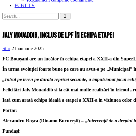
FCBT TV
Jaly Mouaddib, inclus de LPF în echipa etapei
Stiri
21 ianuarie 2025
FC Botoșani are un jucător în echipa etapei a XXII-a din SuperLi
În urma evoluției foarte bune pe care au avut-o pe „Municipal” în
„Intrat pe teren pe durata reprizei secunde, a impulsionat jocul echip
Felicitări Jaly Mouaddib și la cât mai multe realizări în tricoul „r
Iată cum arată echipa ideală a etapei a XXII-a în viziunea celor 
Portar:
Alexandru Roşca (Dinamo București) –
„Intervenţii de-a dreptul 
Fundași: