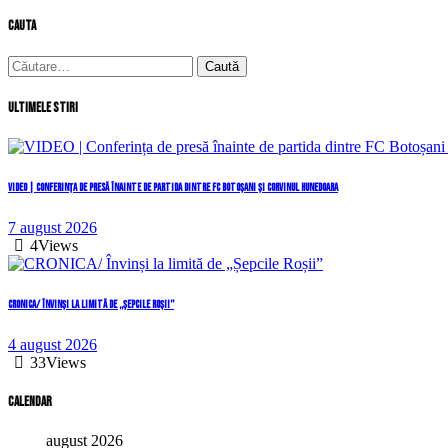
cauta
Caută
după:
Ultimele stiri
VIDEO | Conferința de presă înainte de partida dintre FC Botoșani și Corvinul Hunedoara
7 august 2026
4
Views
CRONICA/ Învinși la limită de „Șepcile Roșii”
4 august 2026
33
Views
Calendar
august 2026