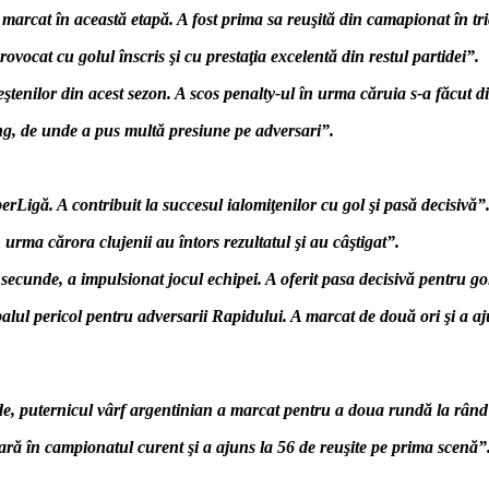
 marcat în această etapă. A fost prima sa reuşită din camapionat în tri
rovocat cu golul înscris şi cu prestaţia excelentă din restul partidei”.
eştenilor din acest sezon. A scos penalty-ul în urma căruia s-a făcut d
ng, de unde a pus multă presiune pe adversari”.
rLigă. A contribuit la succesul ialomiţenilor cu gol şi pasă decisivă”
urma cărora clujenii au întors rezultatul şi au câştigat”.
 secunde, a impulsionat jocul echipei. A oferit pasa decisivă pentru go
palul pericol pentru adversarii Rapidului. A marcat de două ori şi a aju
unde, puternicul vârf argentinian a marcat pentru a doua rundă la rând
ră în campionatul curent şi a ajuns la 56 de reuşite pe prima scenă”