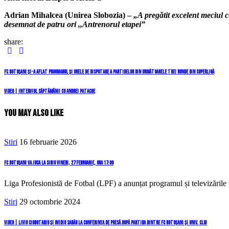
Adrian Mihalcea (Unirea Slobozia) –
„A pregătit excelent meciul c
desemnat de patru ori ,,Antrenorul etapei”
share:
Navigare
Previous
FC Botoșani și-a aflat programul și orele de disputare a partidelor din următoarele trei runde din SuperLigă
Post
în
Next
VIDEO | Interviul săptămânii cu Andrei Patache
Post
articole
You May Also Like
Stiri
16 februarie 2026
FC Botoșani va juca la Sibiu vineri, 27 februarie, ora 17:00
Liga Profesionistă de Fotbal (LPF) a anunțat programul și televizări
Stiri
29 octombrie 2024
VIDEO | Liviu Ciobotariu și Ovidiu Sabău la conferința de presă după partida dintre FC Botoșani și Univ. Cluj