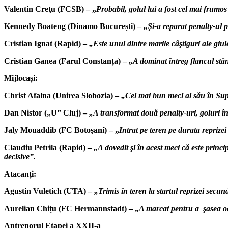
Valentin Creţu (FCSB) – „
Probabil, golul lui a fost cel mai frumos
Kennedy Boateng (Dinamo București) –
„Şi-a reparat penalty-ul p
Cristian Ignat (Rapid) –
„Este unul dintre marile câştiguri ale giul
Cristian Ganea (Farul Constanța) –
„A dominat întreg flancul stâ
Mijlocași:
Christ Afalna (Unirea Slobozia) –
„Cel mai bun meci al său în Supe
Dan Nistor („U” Cluj) –
„A transformat două penalty-uri, goluri în 
Jaly Mouaddib (FC Botoşani) – „
Intrat pe teren pe durata reprizei
Claudiu Petrila (Rapid) –
„A dovedit şi în acest meci că este princi
decisive”.
Atacanți:
Agustin Vuletich (UTA) –
„Trimis în teren la startul reprizei sec
Aurelian Chițu (FC Hermannstadt) – „
A marcat pentru a şasea oa
Antrenorul Etapei a XXII-a