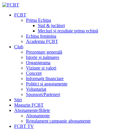
FCBT
Prima Echipa
Staf & jucători
Meciuri și rezultate prima echipă
Echipa feminina
Academia FCBT
Club
Prezentare generală
Istorie și palmares
Organigrama
Viziune si valori
Concept
Informații financiare
Politici si angajamente
Voluntariat
Sponsori/Parteneri
Stiri
Magazin FCBT
Abonamente/Bilete
Abonamente
Regulament campanie abonamente
FCBT TV