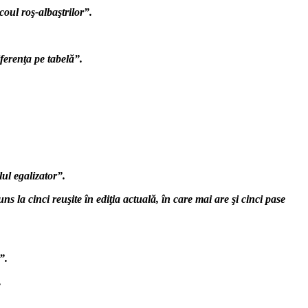
coul roş-albaştrilor”.
iferenţa pe tabelă”.
.
lul egalizator”.
ns la cinci reuşite în ediţia actuală, în care mai are şi cinci pase
”.
.