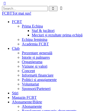
FCBT
Tot mai sus!
FCBT
Prima Echipa
Staf & jucători
Meciuri și rezultate prima echipă
Echipa feminina
Academia FCBT
Club
Prezentare generală
Istorie și palmares
Organigrama
Viziune si valori
Concept
Informații financiare
Politici si angajamente
Voluntariat
Sponsori/Parteneri
Stiri
Magazin FCBT
Abonamente/Bilete
Abonamente
Regulament campanie abonamente