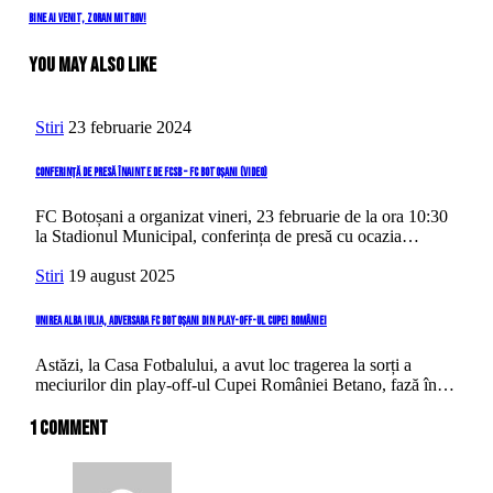
în
Next
Bine ai venit, Zoran Mitrov!
Post
articole
You May Also Like
Stiri
23 februarie 2024
Conferință de presă înainte de FCSB – FC Botoșani (video)
FC Botoșani a organizat vineri, 23 februarie de la ora 10:30
la Stadionul Municipal, conferința de presă cu ocazia…
Stiri
19 august 2025
Unirea Alba Iulia, adversara FC Botoșani din play-off-ul Cupei României
Astăzi, la Casa Fotbalului, a avut loc tragerea la sorți a
meciurilor din play-off-ul Cupei României Betano, fază în…
1 Comment