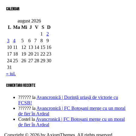
Calendar
august 2026
L
Ma
Mi
J
V
S
D
1
2
3
4
5
6
7
8
9
10
11
12
13
14
15
16
17
18
19
20
21
22
23
24
25
26
27
28
29
30
31
« iul.
comentarii recente
??????
la
Avancronică | Dorință uriașă de victorie cu
FCSB!
??????
la
Avancronică | FC Botoșani merge cu un moral
de fier în Ardeal
Costel
la
Avancronică | FC Botoșani merge cu un moral
de fier în Ardeal
Copyright © 2026 by AxiomThemes. All rights reserved.