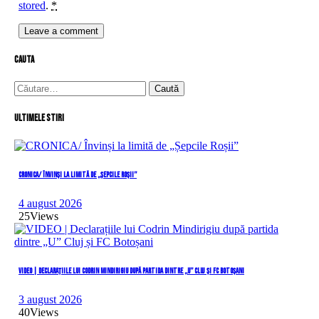
stored
.
*
cauta
Caută
după:
Ultimele stiri
CRONICA/ Învinși la limită de „Șepcile Roșii”
4 august 2026
25
Views
VIDEO | Declarațiile lui Codrin Mindirigiu după partida dintre „U” Cluj și FC Botoșani
3 august 2026
40
Views