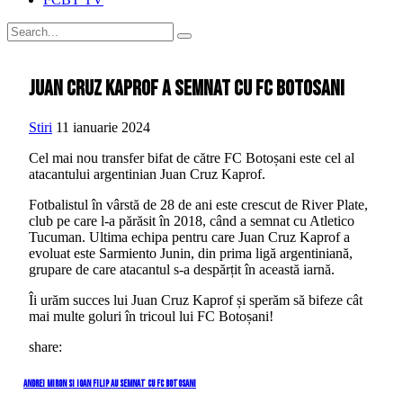
Juan Cruz Kaprof a semnat cu FC botosani
Stiri
11 ianuarie 2024
Cel mai nou transfer bifat de către FC Botoșani este cel al
atacantului argentinian Juan Cruz Kaprof.
Fotbalistul în vârstă de 28 de ani este crescut de River Plate,
club pe care l-a părăsit în 2018, când a semnat cu Atletico
Tucuman. Ultima echipa pentru care Juan Cruz Kaprof a
evoluat este Sarmiento Junin, din prima ligă argentiniană,
grupare de care atacantul s-a despărțit în această iarnă.
Îi urăm succes lui Juan Cruz Kaprof și sperăm să bifeze cât
mai multe goluri în tricoul lui FC Botoșani!
share:
Navigare
Previous
Andrei Miron si Ioan Filip au semnat cu FC botosani
Post