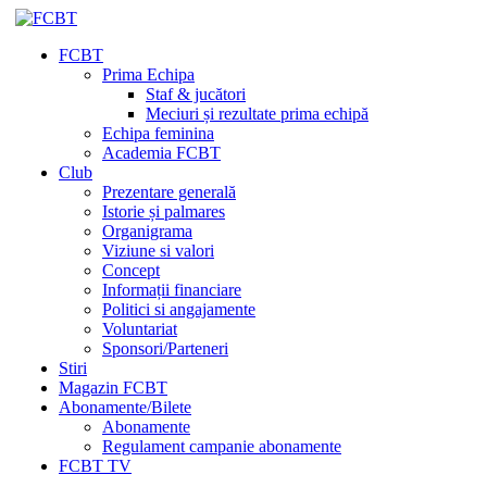
FCBT
Prima Echipa
Staf & jucători
Meciuri și rezultate prima echipă
Echipa feminina
Academia FCBT
Club
Prezentare generală
Istorie și palmares
Organigrama
Viziune si valori
Concept
Informații financiare
Politici si angajamente
Voluntariat
Sponsori/Parteneri
Stiri
Magazin FCBT
Abonamente/Bilete
Abonamente
Regulament campanie abonamente
FCBT TV