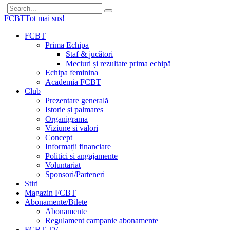
FCBT
Tot mai sus!
FCBT
Prima Echipa
Staf & jucători
Meciuri și rezultate prima echipă
Echipa feminina
Academia FCBT
Club
Prezentare generală
Istorie și palmares
Organigrama
Viziune si valori
Concept
Informații financiare
Politici si angajamente
Voluntariat
Sponsori/Parteneri
Stiri
Magazin FCBT
Abonamente/Bilete
Abonamente
Regulament campanie abonamente
FCBT TV