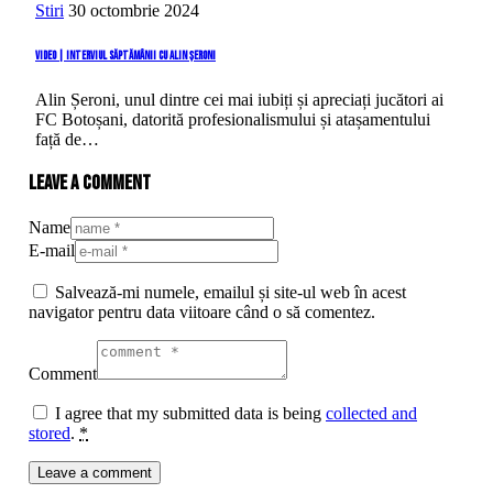
Stiri
30 octombrie 2024
VIDEO | Interviul săptămânii cu Alin Șeroni
Alin Șeroni, unul dintre cei mai iubiți și apreciați jucători ai
FC Botoșani, datorită profesionalismului și atașamentului
față de…
Leave a comment
Name
E-mail
Salvează-mi numele, emailul și site-ul web în acest
navigator pentru data viitoare când o să comentez.
Comment
I agree that my submitted data is being
collected and
stored
.
*