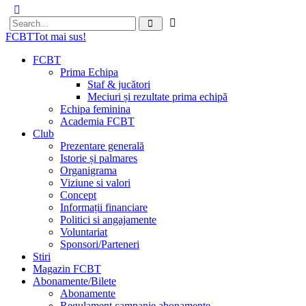
FCBT
Tot mai sus!
FCBT
Prima Echipa
Staf & jucători
Meciuri și rezultate prima echipă
Echipa feminina
Academia FCBT
Club
Prezentare generală
Istorie și palmares
Organigrama
Viziune si valori
Concept
Informații financiare
Politici si angajamente
Voluntariat
Sponsori/Parteneri
Stiri
Magazin FCBT
Abonamente/Bilete
Abonamente
Regulament campanie abonamente