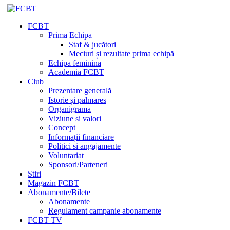
FCBT
Prima Echipa
Staf & jucători
Meciuri și rezultate prima echipă
Echipa feminina
Academia FCBT
Club
Prezentare generală
Istorie și palmares
Organigrama
Viziune si valori
Concept
Informații financiare
Politici si angajamente
Voluntariat
Sponsori/Parteneri
Stiri
Magazin FCBT
Abonamente/Bilete
Abonamente
Regulament campanie abonamente
FCBT TV