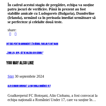
În cadrul acestui stagiu de pregătire, echipa va susține
patru jocuri de verificire. Până în prezent au fost
stabilite amicale cu Ludogorets (Bulgaria), Dumferline
(Irlanda), urmând ca în perioada imediat următoare să
se perfecteze și celelalte două teste.
share:
Navigare
Previous
Interes pentru abonamente în rândul fanilor FC Botoșani
Post
în
Next
„Zbor lin, Bipu, către galeria din ceruri!”
Post
articole
You May Also Like
Stiri
30 septembrie 2024
Alin Ciobanu convocat la naționala României U17
Goalkeeperul FC Botoșani, Alin Ciobanu, a fost convocat la
echipa națională a României Under 17, care va susține în…