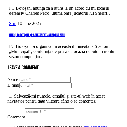
FC Botoșani anunță că a ajuns la un acord cu mijlocașul
defensiv Charles Petro, ultima oară jucătorul lui Sheriff…
Stiri
10 iulie 2025
VIDEO | FC Botoșani și-a prezentat achizițiile verii
FC Botoșani a organizat în această dimineață la Stadionul
„Municipal”, conferință de presă cu ocazia debutului noului
sezon competițional…
Leave a comment
Name
E-mail
Salvează-mi numele, emailul și site-ul web în acest
navigator pentru data viitoare când o să comentez.
Comment