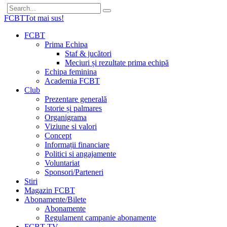
FCBT
Tot mai sus!
FCBT
Prima Echipa
Staf & jucători
Meciuri și rezultate prima echipă
Echipa feminina
Academia FCBT
Club
Prezentare generală
Istorie și palmares
Organigrama
Viziune si valori
Concept
Informații financiare
Politici si angajamente
Voluntariat
Sponsori/Parteneri
Stiri
Magazin FCBT
Abonamente/Bilete
Abonamente
Regulament campanie abonamente
FCBT TV