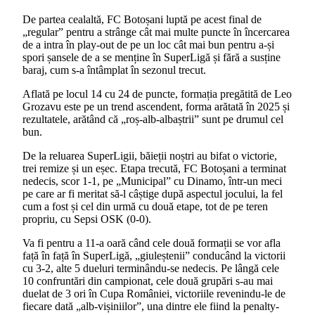
De partea cealaltă, FC Botoșani luptă pe acest final de
„regular” pentru a strânge cât mai multe puncte în încercarea
de a intra în play-out de pe un loc cât mai bun pentru a-și
spori șansele de a se menține în SuperLigă și fără a susține
baraj, cum s-a întâmplat în sezonul trecut.
Aflată pe locul 14 cu 24 de puncte, formația pregătită de Leo
Grozavu este pe un trend ascendent, forma arătată în 2025 și
rezultatele, arătând că „roș-alb-albaștrii” sunt pe drumul cel
bun.
De la reluarea SuperLigii, băieții noștri au bifat o victorie,
trei remize și un eșec. Etapa trecută, FC Botoșani a terminat
nedecis, scor 1-1, pe „Municipal” cu Dinamo, într-un meci
pe care ar fi meritat să-l câștige după aspectul jocului, la fel
cum a fost și cel din urmă cu două etape, tot de pe teren
propriu, cu Sepsi OSK (0-0).
Va fi pentru a 11-a oară când cele două formații se vor afla
față în față în SuperLigă, „giuleștenii” conducând la victorii
cu 3-2, alte 5 dueluri terminându-se nedecis. Pe lângă cele
10 confruntări din campionat, cele două grupări s-au mai
duelat de 3 ori în Cupa României, victoriile revenindu-le de
fiecare dată „alb-vișiniilor”, una dintre ele fiind la penalty-