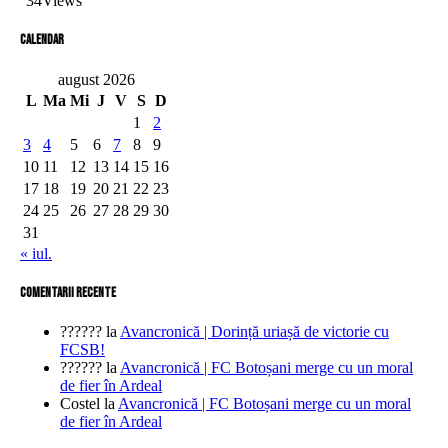
34
Views
Calendar
august 2026
L
Ma
Mi
J
V
S
D
1
2
3
4
5
6
7
8
9
10
11
12
13
14
15
16
17
18
19
20
21
22
23
24
25
26
27
28
29
30
31
« iul.
comentarii recente
??????
la
Avancronică | Dorință uriașă de victorie cu
FCSB!
??????
la
Avancronică | FC Botoșani merge cu un moral
de fier în Ardeal
Costel
la
Avancronică | FC Botoșani merge cu un moral
de fier în Ardeal