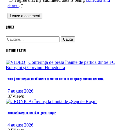
I agree that my submitted data is being
collected and
stored
.
*
cauta
Caută
după:
Ultimele stiri
VIDEO | Conferința de presă înainte de partida dintre FC Botoșani și Corvinul Hunedoara
7 august 2026
37
Views
CRONICA/ Învinși la limită de „Șepcile Roșii”
4 august 2026