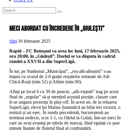
Meci abordat cu încredere în „Giulești”
Stiri
16 februarie 2025
Rapid – FC Botoșani va avea loc luni, 17 februarie 2025,
ora 20:00, în „Giulești”. Duelul se va disputa în cadrul
rundei a XXVII-a din SuperLigă.
În tur, pe Stadionul „Municipal”, „roș-alb-albaștrii” s-au
impus cu scorul de 2-0 grație reușitelor semnate de Adi
Chică-Roșă (min.52) și Aldair (min.90).
Aflați pe locul 6 cu 39 de puncte, „alb-vișiniii” trag pe acest
final de „regular” să-și mențină această poziție, clasare care
le-ar asigura prezența în play-off. În acest an, de la reluarea
SuperLigii, elevii lui Marius Șumudică au bifat trei victorii, o
remiză și un eșec. În runda precedentă, bucureștenii au
terminat nedecis, scor 1-1, cu Oțelul la Galați, într-un meci în
care au avut avantaj pe tabela de marcaj, fiind egalați cu șase
minute înainte de fluierul final al confruntării.