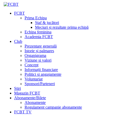
FCBT
Prima Echipa
Staf & jucători
Meciuri și rezultate prima echipă
Echipa feminina
Academia FCBT
Club
Prezentare generală
Istorie și palmares
Organigrama
Viziune si valori
Concept
Informații financiare
Politici si angajamente
Voluntariat
Sponsori/Parteneri
Stiri
Magazin FCBT
Abonamente/Bilete
Abonamente
Regulament campanie abonamente
FCBT TV