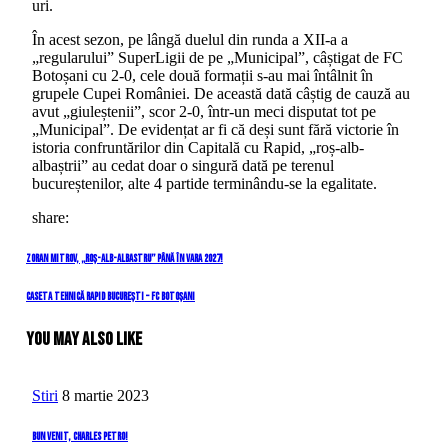
uri.
În acest sezon, pe lângă duelul din runda a XII-a a
„regularului” SuperLigii de pe „Municipal”, câștigat de FC
Botoșani cu 2-0, cele două formații s-au mai întâlnit în
grupele Cupei României. De această dată câștig de cauză au
avut „giuleștenii”, scor 2-0, într-un meci disputat tot pe
„Municipal”. De evidențat ar fi că deși sunt fără victorie în
istoria confruntărilor din Capitală cu Rapid, „roș-alb-
albaștrii” au cedat doar o singură dată pe terenul
bucureștenilor, alte 4 partide terminându-se la egalitate.
share:
Navigare
Previous
Zoran Mitrov, „roș-alb-albastru” până în vara 2027!
Post
în
Next
Caseta tehnică Rapid București – FC Botoșani
Post
articole
You May Also Like
Stiri
8 martie 2023
Bun venit, Charles Petro!