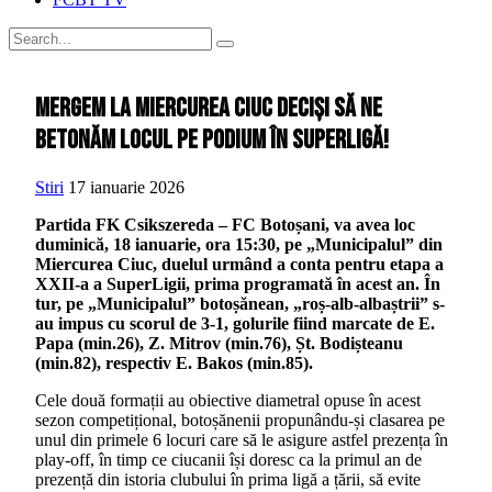
Mergem la Miercurea Ciuc deciși să ne
betonăm locul pe podium în SuperLigă!
Stiri
17 ianuarie 2026
Partida FK Csikszereda – FC Botoșani, va avea loc
duminică, 18 ianuarie, ora 15:30, pe „Municipalul” din
Miercurea Ciuc, duelul urmând a conta pentru etapa a
XXII-a a SuperLigii, prima programată în acest an. În
tur, pe „Municipalul” botoșănean, „roș-alb-albaștrii” s-
au impus cu scorul de 3-1, golurile fiind marcate de E.
Papa (min.26), Z. Mitrov (min.76), Șt. Bodișteanu
(min.82), respectiv E. Bakos (min.85).
Cele două formații au obiective diametral opuse în acest
sezon competițional, botoșănenii propunându-și clasarea pe
unul din primele 6 locuri care să le asigure astfel prezența în
play-off, în timp ce ciucanii își doresc ca la primul an de
prezență din istoria clubului în prima ligă a țării, să evite