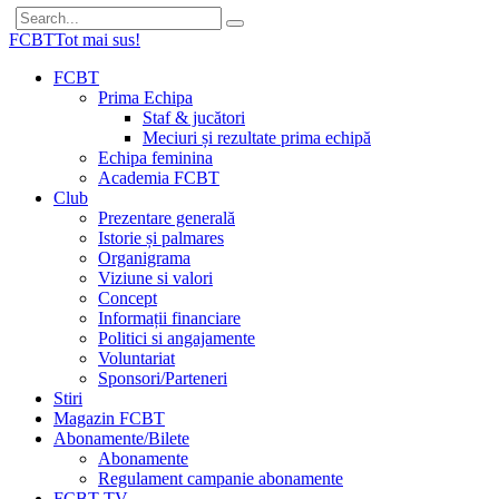
FCBT
Tot mai sus!
FCBT
Prima Echipa
Staf & jucători
Meciuri și rezultate prima echipă
Echipa feminina
Academia FCBT
Club
Prezentare generală
Istorie și palmares
Organigrama
Viziune si valori
Concept
Informații financiare
Politici si angajamente
Voluntariat
Sponsori/Parteneri
Stiri
Magazin FCBT
Abonamente/Bilete
Abonamente
Regulament campanie abonamente
FCBT TV