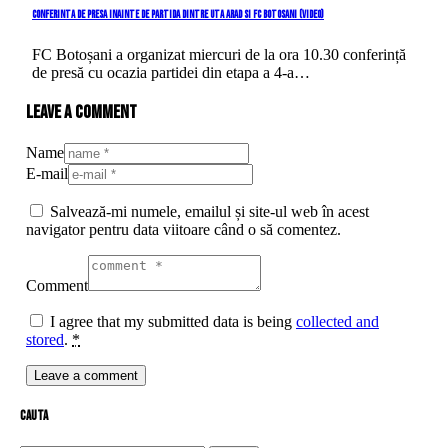
Conferinta de presa inainte de partida dintre UTA Arad si FC Botosani (video)
FC Botoșani a organizat miercuri de la ora 10.30 conferință
de presă cu ocazia partidei din etapa a 4-a…
Leave a comment
Name
E-mail
Salvează-mi numele, emailul și site-ul web în acest
navigator pentru data viitoare când o să comentez.
Comment
I agree that my submitted data is being
collected and
stored
.
*
cauta