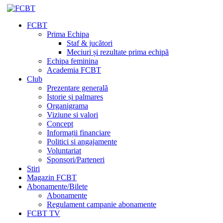
FCBT
Prima Echipa
Staf & jucători
Meciuri și rezultate prima echipă
Echipa feminina
Academia FCBT
Club
Prezentare generală
Istorie și palmares
Organigrama
Viziune si valori
Concept
Informații financiare
Politici si angajamente
Voluntariat
Sponsori/Parteneri
Stiri
Magazin FCBT
Abonamente/Bilete
Abonamente
Regulament campanie abonamente
FCBT TV