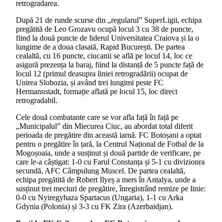
retrogradarea.
După 21 de runde scurse din „regularul” SuperLigii, echipa
pregătită de Leo Grozavu ocupă locul 3 cu 38 de puncte,
fiind la două puncte de liderul Universitatea Craiova și la o
lungime de a doua clasată, Rapid București. De partea
cealaltă, cu 16 puncte, ciucanii se află pe locul 14, loc ce
asigură prezența la baraj, fiind la distanță de 5 puncte față de
locul 12 (primul deasupra liniei retrogradării) ocupat de
Unirea Slobozia, și având trei lungimi peste FC
Hermannstadt, formație aflată pe locul 15, loc direct
retrogradabil.
Cele două combatante care se vor afla față în față pe
„Municipalul” din Miecurea Ciuc, au abordat total diferit
perioada de pregătire din această iarnă. FC Botoșani a optat
pentru o pregătire în țară, la Centrul Național de Fotbal de la
Mogoșoaia, unde a susținut și două partide de verificare, pe
care le-a câștigat: 1-0 cu Farul Constanța și 5-1 cu divizionra
secundă, AFC Câmpulung Muscel. De partea cealaltă,
echipa pregătită de Robert Ilyeș a mers în Antalya, unde a
susținut trei meciuri de pregătire, înregistrând remize pe linie:
0-0 cu Nyiregyhaza Spartacus (Ungaria), 1-1 cu Arka
Gdynia (Polonia) și 3-3 cu FK Zira (Azerbaidjan).