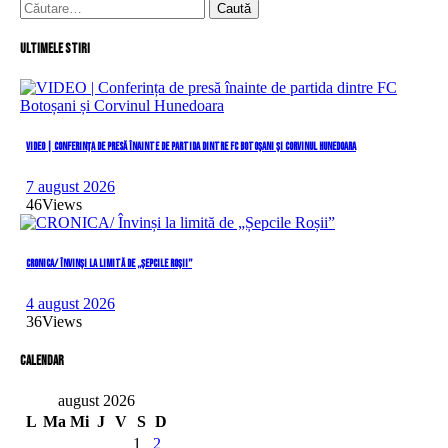
Caută
după:
Ultimele stiri
VIDEO | Conferința de presă înainte de partida dintre FC Botoșani și Corvinul Hunedoara
7 august 2026
46
Views
CRONICA/ Învinși la limită de „Șepcile Roșii”
4 august 2026
36
Views
Calendar
august 2026
L
Ma
Mi
J
V
S
D
1
2