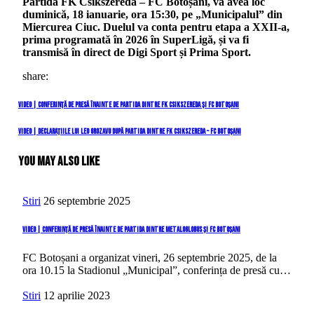
Partida FK Csikszereda – FC Botoșani, va avea loc
duminică, 18 ianuarie, ora 15:30, pe „Municipalul” din
Miercurea Ciuc. Duelul va conta pentru etapa a XXII-a,
prima programată în 2026 în SuperLigă, și va fi
transmisă în direct de Digi Sport și Prima Sport.
share:
Navigare
Previous
VIDEO | Conferință de presă înainte de partida dintre FK Csikszereda și FC Botoșani
Post
în
Next
VIDEO | Declarațiile lui Leo Grozavu după partida dintre FK Csikszereda – FC Botoșani
Post
articole
You May Also Like
Stiri
26 septembrie 2025
VIDEO | Conferință de presă înainte de partida dintre Metaloglobus și FC Botoșani
FC Botoșani a organizat vineri, 26 septembrie 2025, de la
ora 10.15 la Stadionul „Municipal”, conferința de presă cu…
Stiri
12 aprilie 2023