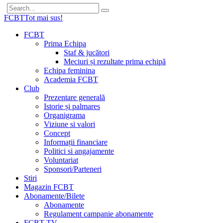
FCBT
Tot mai sus!
FCBT
Prima Echipa
Staf & jucători
Meciuri și rezultate prima echipă
Echipa feminina
Academia FCBT
Club
Prezentare generală
Istorie și palmares
Organigrama
Viziune si valori
Concept
Informații financiare
Politici si angajamente
Voluntariat
Sponsori/Parteneri
Stiri
Magazin FCBT
Abonamente/Bilete
Abonamente
Regulament campanie abonamente
FCBT TV