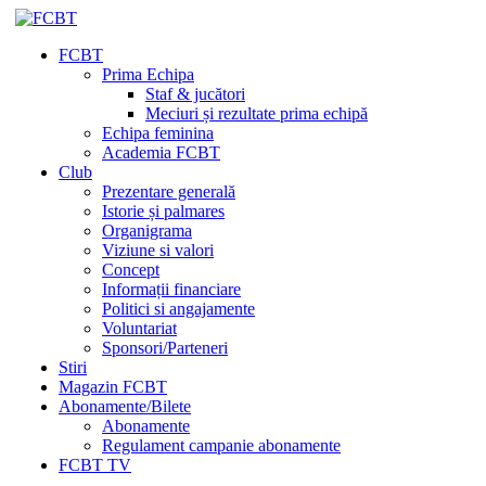
FCBT
Prima Echipa
Staf & jucători
Meciuri și rezultate prima echipă
Echipa feminina
Academia FCBT
Club
Prezentare generală
Istorie și palmares
Organigrama
Viziune si valori
Concept
Informații financiare
Politici si angajamente
Voluntariat
Sponsori/Parteneri
Stiri
Magazin FCBT
Abonamente/Bilete
Abonamente
Regulament campanie abonamente
FCBT TV