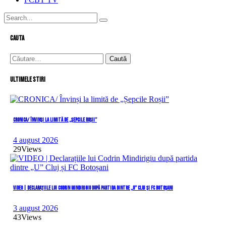
cauta
Caută
după:
Ultimele stiri
CRONICA/ Învinși la limită de „Șepcile Roșii”
4 august 2026
29
Views
VIDEO | Declarațiile lui Codrin Mindirigiu după partida dintre „U” Cluj și FC Botoșani
3 august 2026
43
Views