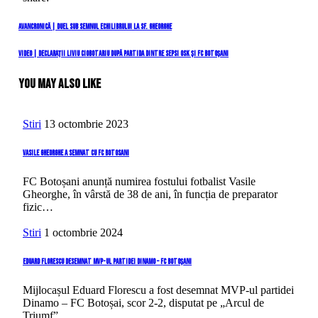
Navigare
Previous
Avancronică | Duel sub semnul echilibrului la Sf. Gheorghe
Post
în
Next
VIDEO | Declarații Liviu Ciobotariu după partida dintre Sepsi OSK și FC Botoșani
Post
articole
You May Also Like
Stiri
13 octombrie 2023
Vasile Gheorghe a semnat cu FC Botosani
FC Botoșani anunță numirea fostului fotbalist Vasile
Gheorghe, în vârstă de 38 de ani, în funcția de preparator
fizic…
Stiri
1 octombrie 2024
Eduard Florescu desemnat MVP-ul partidei Dinamo – FC Botoșani
Mijlocașul Eduard Florescu a fost desemnat MVP-ul partidei
Dinamo – FC Botoșai, scor 2-2, disputat pe „Arcul de
Triumf”…