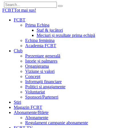
FCBT
Tot mai sus!
FCBT
Prima Echipa
Staf & jucători
Meciuri și rezultate prima echipă
Echipa feminina
Academia FCBT
Club
Prezentare generală
Istorie și palmares
Organigrama
Viziune si valori
Concept
Informații financiare
Politici si angajamente
Voluntariat
Sponsori/Parteneri
Stiri
Magazin FCBT
Abonamente/Bilete
Abonamente
Regulament campanie abonamente
FCBT TV