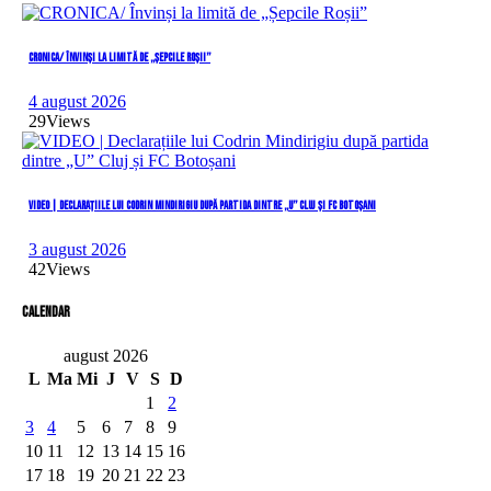
CRONICA/ Învinși la limită de „Șepcile Roșii”
4 august 2026
29
Views
VIDEO | Declarațiile lui Codrin Mindirigiu după partida dintre „U” Cluj și FC Botoșani
3 august 2026
42
Views
Calendar
august 2026
L
Ma
Mi
J
V
S
D
1
2
3
4
5
6
7
8
9
10
11
12
13
14
15
16
17
18
19
20
21
22
23