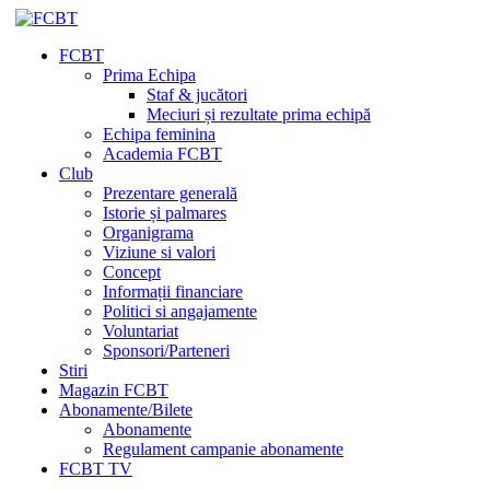
FCBT
Prima Echipa
Staf & jucători
Meciuri și rezultate prima echipă
Echipa feminina
Academia FCBT
Club
Prezentare generală
Istorie și palmares
Organigrama
Viziune si valori
Concept
Informații financiare
Politici si angajamente
Voluntariat
Sponsori/Parteneri
Stiri
Magazin FCBT
Abonamente/Bilete
Abonamente
Regulament campanie abonamente
FCBT TV