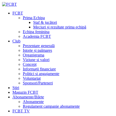
FCBT
Prima Echipa
Staf & jucători
Meciuri și rezultate prima echipă
Echipa feminina
Academia FCBT
Club
Prezentare generală
Istorie și palmares
Organigrama
Viziune si valori
Concept
Informații financiare
Politici si angajamente
Voluntariat
Sponsori/Parteneri
Stiri
Magazin FCBT
Abonamente/Bilete
Abonamente
Regulament campanie abonamente
FCBT TV