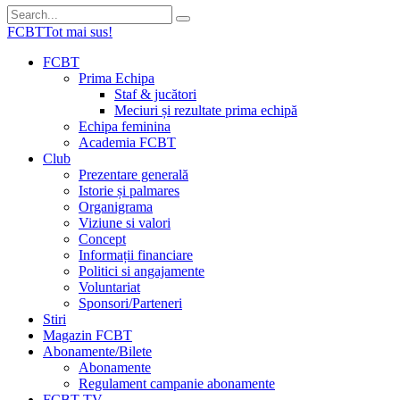
FCBT
Tot mai sus!
FCBT
Prima Echipa
Staf & jucători
Meciuri și rezultate prima echipă
Echipa feminina
Academia FCBT
Club
Prezentare generală
Istorie și palmares
Organigrama
Viziune si valori
Concept
Informații financiare
Politici si angajamente
Voluntariat
Sponsori/Parteneri
Stiri
Magazin FCBT
Abonamente/Bilete
Abonamente
Regulament campanie abonamente
FCBT TV