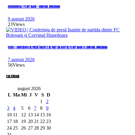
AVANCRONICA/ FC BOTOȘANI – CORVINUL HUNEDOARA
9 august 2026
23
Views
VIDEO | Conferința de presă înainte de partida dintre FC Botoșani și Corvinul Hunedoara
7 august 2026
56
Views
Calendar
august 2026
L
Ma
Mi
J
V
S
D
1
2
3
4
5
6
7
8
9
10
11
12
13
14
15
16
17
18
19
20
21
22
23
24
25
26
27
28
29
30
31