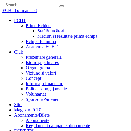
FCBT
Tot mai sus!
FCBT
Prima Echipa
Staf & jucători
Meciuri și rezultate prima echipă
Echipa feminina
Academia FCBT
Club
Prezentare generală
Istorie și palmares
Organigrama
Viziune si valori
Concept
Informații financiare
Politici si angajamente
Voluntariat
Sponsori/Parteneri
Stiri
Magazin FCBT
Abonamente/Bilete
Abonamente
Regulament campanie abonamente
FCBT TV