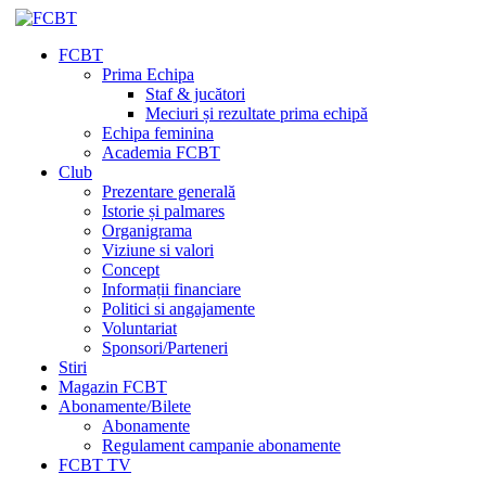
FCBT
Prima Echipa
Staf & jucători
Meciuri și rezultate prima echipă
Echipa feminina
Academia FCBT
Club
Prezentare generală
Istorie și palmares
Organigrama
Viziune si valori
Concept
Informații financiare
Politici si angajamente
Voluntariat
Sponsori/Parteneri
Stiri
Magazin FCBT
Abonamente/Bilete
Abonamente
Regulament campanie abonamente
FCBT TV