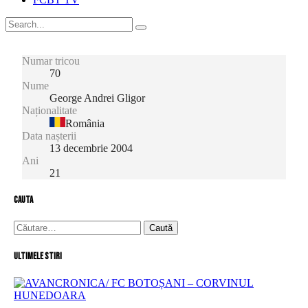
Numar tricou
70
Nume
George Andrei Gligor
Naționalitate
România
Data nașterii
13 decembrie 2004
Ani
21
cauta
Caută
după:
Ultimele stiri