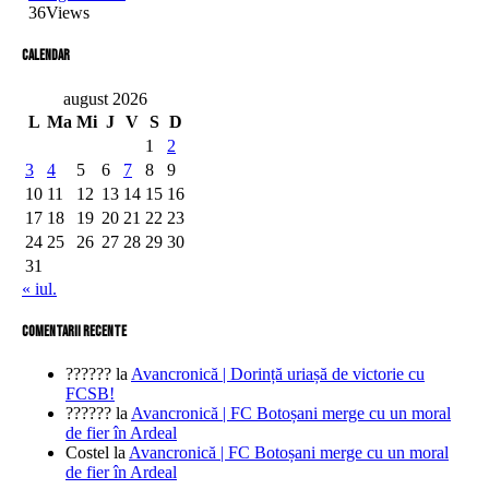
36
Views
Calendar
august 2026
L
Ma
Mi
J
V
S
D
1
2
3
4
5
6
7
8
9
10
11
12
13
14
15
16
17
18
19
20
21
22
23
24
25
26
27
28
29
30
31
« iul.
comentarii recente
??????
la
Avancronică | Dorință uriașă de victorie cu
FCSB!
??????
la
Avancronică | FC Botoșani merge cu un moral
de fier în Ardeal
Costel
la
Avancronică | FC Botoșani merge cu un moral
de fier în Ardeal