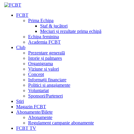
FCBT
Prima Echipa
Staf & jucători
Meciuri și rezultate prima echipă
Echipa feminina
Academia FCBT
Club
Prezentare generală
Istorie și palmares
Organigrama
Viziune si valori
Concept
Informații financiare
Politici si angajamente
Voluntariat
Sponsori/Parteneri
Stiri
Magazin FCBT
Abonamente/Bilete
Abonamente
Regulament campanie abonamente
FCBT TV