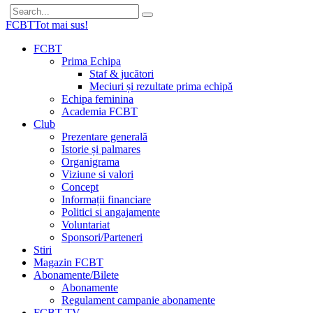
FCBT
Tot mai sus!
FCBT
Prima Echipa
Staf & jucători
Meciuri și rezultate prima echipă
Echipa feminina
Academia FCBT
Club
Prezentare generală
Istorie și palmares
Organigrama
Viziune si valori
Concept
Informații financiare
Politici si angajamente
Voluntariat
Sponsori/Parteneri
Stiri
Magazin FCBT
Abonamente/Bilete
Abonamente
Regulament campanie abonamente
FCBT TV