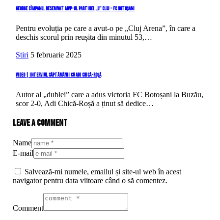
George Cîmpanu, desemnat MVP-ul partidei „U” Cluj – FC Botoșani
Pentru evoluția pe care a avut-o pe „Cluj Arena”, în care a
deschis scorul prin reușita din minutul 53,…
Stiri
5 februarie 2025
VIDEO | Interviul săptămânii cu Adi Chică-Roșă
Autor al „dublei” care a adus victoria FC Botoșani la Buzău,
scor 2-0, Adi Chică-Roșă a ținut să dedice…
Leave a comment
Name
E-mail
Salvează-mi numele, emailul și site-ul web în acest
navigator pentru data viitoare când o să comentez.
Comment