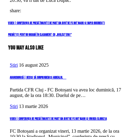
20:30, va fi dat de Luca Dupac.
share:
Navigare
Previous
VIDEO | Conferința de presă înainte de partida dintre FC Botoșani și Rapid București
Post
în
Next
Pregătiți pentru rocadă în clasament cu „giuleștenii”
Post
articole
You May Also Like
Stiri
16 august 2025
AVANCRONICĂ | Deciși să surprindem și Ardealul
Partida CFR Cluj - FC Botoșani va avea loc duminică, 17
august, de la ora 18:30. Duelul de pe…
Stiri
13 martie 2026
VIDEO | Conferința de presă înainte de partida dintre FC Botoșani și Unirea Slobozia
FC Botoșani a organizat vineri, 13 martie 2026, de la ora
10:30 la Stadionul „Municipal”, conferința de presă cu…