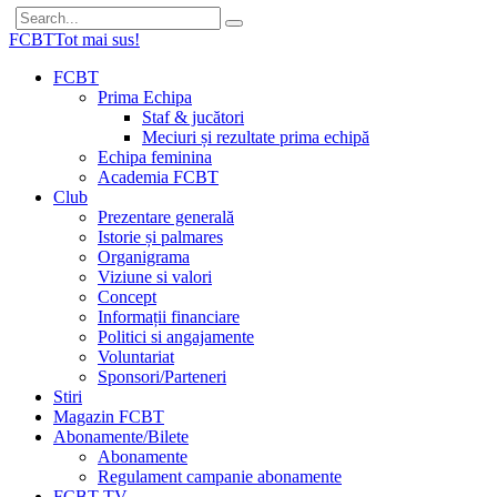
FCBT
Tot mai sus!
FCBT
Prima Echipa
Staf & jucători
Meciuri și rezultate prima echipă
Echipa feminina
Academia FCBT
Club
Prezentare generală
Istorie și palmares
Organigrama
Viziune si valori
Concept
Informații financiare
Politici si angajamente
Voluntariat
Sponsori/Parteneri
Stiri
Magazin FCBT
Abonamente/Bilete
Abonamente
Regulament campanie abonamente
FCBT TV