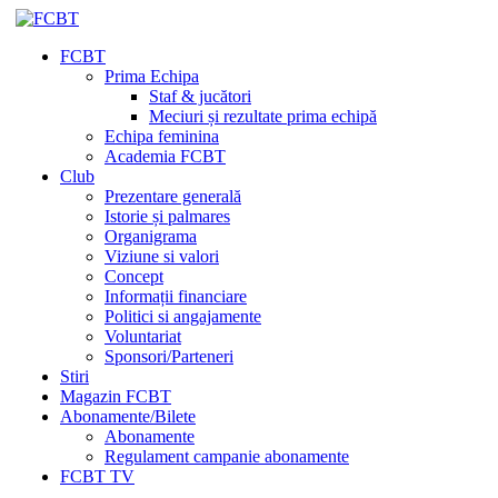
FCBT
Prima Echipa
Staf & jucători
Meciuri și rezultate prima echipă
Echipa feminina
Academia FCBT
Club
Prezentare generală
Istorie și palmares
Organigrama
Viziune si valori
Concept
Informații financiare
Politici si angajamente
Voluntariat
Sponsori/Parteneri
Stiri
Magazin FCBT
Abonamente/Bilete
Abonamente
Regulament campanie abonamente
FCBT TV