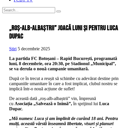
„Roș-alb-albaștrii” joacă luni și pentru Luca
Dupac
Stiri
5 decembrie 2025
La partida FC Botoșani – Rapid București, programată
luni, 8 decembrie, ora 20:30, pe Stadionul „Municipal”,
se va derula o nouă campanie umanitară.
După ce în trecut a reușit să schimbe cu adevărat destine prin
campaniile umanitare în care a fost implicat, clubul nostru se
implică într-o nouă acțiune de suflet!
De această dată „roș-alb-albaștrii” vin, împreună
cu
Asociația „Salvează o Inimă”,
în sprijinul lui
Luca
Dupac
.
„Mă numesc Luca și am împlinit de curând 18 ani. Pentru
mulți, această vârstă înseamnă libertate, visuri și planuri