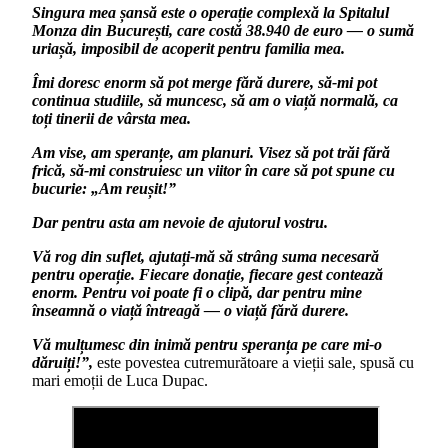
Singura mea șansă este o operație complexă la Spitalul
Monza din București, care costă 38.940 de euro — o sumă
uriașă, imposibil de acoperit pentru familia mea.
Îmi doresc enorm să pot merge fără durere, să-mi pot
continua studiile, să muncesc, să am o viață normală, ca
toți tinerii de vârsta mea.
Am vise, am speranțe, am planuri. Visez să pot trăi fără
frică, să-mi construiesc un viitor în care să pot spune cu
bucurie: „Am reușit!”
Dar pentru asta am nevoie de ajutorul vostru.
Vă rog din suflet, ajutați-mă să strâng suma necesară
pentru operație. Fiecare donație, fiecare gest contează
enorm. Pentru voi poate fi o clipă, dar pentru mine
înseamnă o viață întreagă — o viață fără durere.
Vă mulțumesc din inimă pentru speranța pe care mi-o
dăruiți!”,
este povestea cutremurătoare a vieții sale, spusă cu
mari emoții de Luca Dupac.