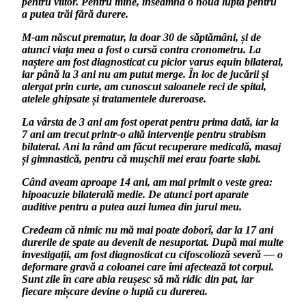
pentru viitor. Pentru mine, înseamnă o nouă luptă pentru
a putea trăi fără durere.
M-am născut prematur, la doar 30 de săptămâni, și de
atunci viața mea a fost o cursă contra cronometru. La
naștere am fost diagnosticat cu picior varus equin bilateral,
iar până la 3 ani nu am putut merge. În loc de jucării și
alergat prin curte, am cunoscut saloanele reci de spital,
atelele ghipsate și tratamentele dureroase.
La vârsta de 3 ani am fost operat pentru prima dată, iar la
7 ani am trecut printr-o altă intervenție pentru strabism
bilateral. Ani la rând am făcut recuperare medicală, masaj
și gimnastică, pentru că mușchii mei erau foarte slabi.
Când aveam aproape 14 ani, am mai primit o veste grea:
hipoacuzie bilaterală medie. De atunci port aparate
auditive pentru a putea auzi lumea din jurul meu.
Credeam că nimic nu mă mai poate doborî, dar la 17 ani
durerile de spate au devenit de nesuportat. După mai multe
investigații, am fost diagnosticat cu cifoscolioză severă — o
deformare gravă a coloanei care îmi afectează tot corpul.
Sunt zile în care abia reușesc să mă ridic din pat, iar
fiecare mișcare devine o luptă cu durerea.