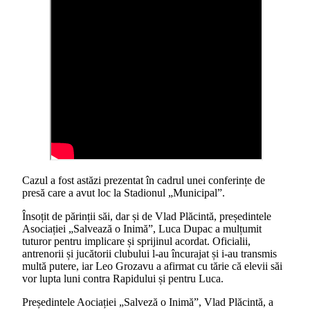
Cazul a fost astăzi prezentat în cadrul unei conferințe de
presă care a avut loc la Stadionul „Municipal”.
Însoțit de părinții săi, dar și de Vlad Plăcintă, președintele
Asociației „Salvează o Inimă”, Luca Dupac a mulțumit
tuturor pentru implicare și sprijinul acordat. Oficialii,
antrenorii și jucătorii clubului l-au încurajat și i-au transmis
multă putere, iar Leo Grozavu a afirmat cu tărie că elevii săi
vor lupta luni contra Rapidului și pentru Luca.
Președintele Aociației „Salveză o Inimă”, Vlad Plăcintă, a