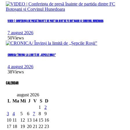
VIDEO | Conferința de presă înainte de partida dintre FC Botoșani și Corvinul Hunedoara
7 august 2026
50
Views
CRONICA/ Învinși la limită de „Șepcile Roșii”
4 august 2026
38
Views
Calendar
august 2026
L
Ma
Mi
J
V
S
D
1
2
3
4
5
6
7
8
9
10
11
12
13
14
15
16
17
18
19
20
21
22
23