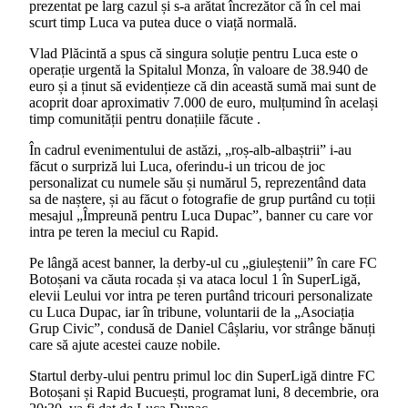
prezentat pe larg cazul și s-a arătat încrezător că în cel mai
scurt timp Luca va putea duce o viață normală.
Vlad Plăcintă a spus că singura soluție pentru Luca este o
operație urgentă la Spitalul Monza, în valoare de 38.940 de
euro și a ținut să evidențieze că din această sumă mai sunt de
acoprit doar aproximativ 7.000 de euro, mulțumind în același
timp comunității pentru donațiile făcute .
În cadrul evenimentului de astăzi, „roș-alb-albaștrii” i-au
făcut o surpriză lui Luca, oferindu-i un tricou de joc
personalizat cu numele său și numărul 5, reprezentând data
sa de naștere, și au făcut o fotografie de grup purtând cu toții
mesajul „Împreună pentru Luca Dupac”, banner cu care vor
intra pe teren la meciul cu Rapid.
Pe lângă acest banner, la derby-ul cu „giuleștenii” în care FC
Botoșani va căuta rocada și va ataca locul 1 în SuperLigă,
elevii Leului vor intra pe teren purtând tricouri personalizate
cu Luca Dupac, iar în tribune, voluntarii de la „Asociația
Grup Civic”, condusă de Daniel Câșlariu, vor strânge bănuți
care să ajute acestei cauze nobile.
Startul derby-ului pentru primul loc din SuperLigă dintre FC
Botoșani și Rapid Bucuești, programat luni, 8 decembrie, ora