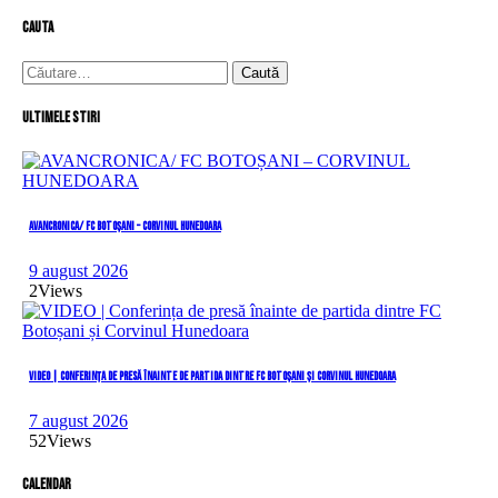
cauta
Caută
după:
Ultimele stiri
AVANCRONICA/ FC BOTOȘANI – CORVINUL HUNEDOARA
9 august 2026
2
Views
VIDEO | Conferința de presă înainte de partida dintre FC Botoșani și Corvinul Hunedoara
7 august 2026
52
Views
Calendar