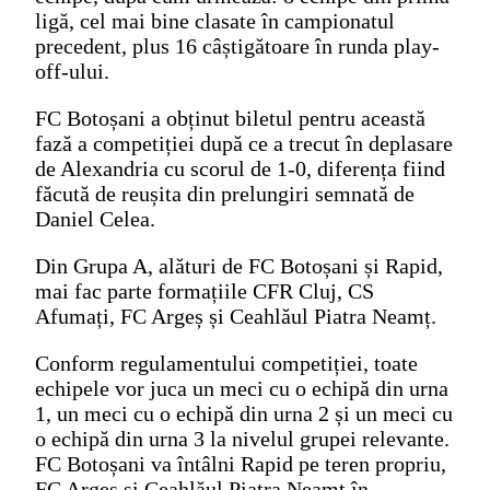
ligă, cel mai bine clasate în campionatul
precedent, plus 16 câștigătoare în runda play-
off-ului.
FC Botoșani a obținut biletul pentru această
fază a competiției după ce a trecut în deplasare
de Alexandria cu scorul de 1-0, diferența fiind
făcută de reușita din prelungiri semnată de
Daniel Celea.
Din Grupa A, alături de FC Botoșani și Rapid,
mai fac parte formațiile CFR Cluj, CS
Afumați, FC Argeș și Ceahlăul Piatra Neamț.
Conform regulamentului competiției, toate
echipele vor juca un meci cu o echipă din urna
1, un meci cu o echipă din urna 2 și un meci cu
o echipă din urna 3 la nivelul grupei relevante.
FC Botoșani va întâlni Rapid pe teren propriu,
FC Argeș și Ceahlăul Piatra Neamț în