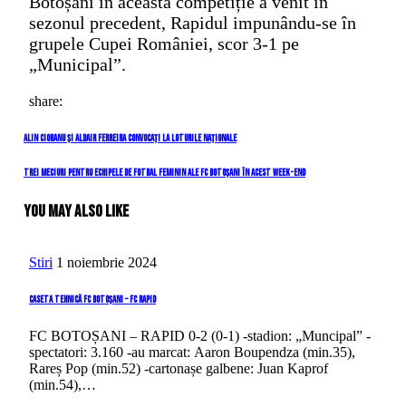
Botoșani în această competiție a venit în
sezonul precedent, Rapidul impunându-se în
grupele Cupei României, scor 3-1 pe
„Municipal”.
share:
Navigare
Previous
Alin Ciobanu și Aldair Ferreira convocați la loturile naționale
Post
în
Next
Trei meciuri pentru echipele de fotbal feminin ale FC Botoșani în acest week-end
Post
articole
You May Also Like
Stiri
1 noiembrie 2024
Caseta tehnică FC Botoșani – FC Rapid
FC BOTOȘANI – RAPID 0-2 (0-1) -stadion: „Muncipal” -
spectatori: 3.160 -au marcat: Aaron Boupendza (min.35),
Rareș Pop (min.52) -cartonașe galbene: Juan Kaprof
(min.54),…