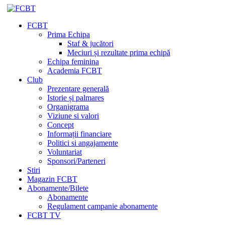
FCBT
Prima Echipa
Staf & jucători
Meciuri și rezultate prima echipă
Echipa feminina
Academia FCBT
Club
Prezentare generală
Istorie și palmares
Organigrama
Viziune si valori
Concept
Informații financiare
Politici si angajamente
Voluntariat
Sponsori/Parteneri
Stiri
Magazin FCBT
Abonamente/Bilete
Abonamente
Regulament campanie abonamente
FCBT TV