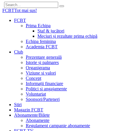
FCBT
Tot mai sus!
FCBT
Prima Echipa
Staf & jucători
Meciuri și rezultate prima echipă
Echipa feminina
Academia FCBT
Club
Prezentare generală
Istorie și palmares
Organigrama
Viziune si valori
Concept
Informații financiare
Politici si angajamente
Voluntariat
Sponsori/Parteneri
Stiri
Magazin FCBT
Abonamente/Bilete
Abonamente
Regulament campanie abonamente
FCBT TV