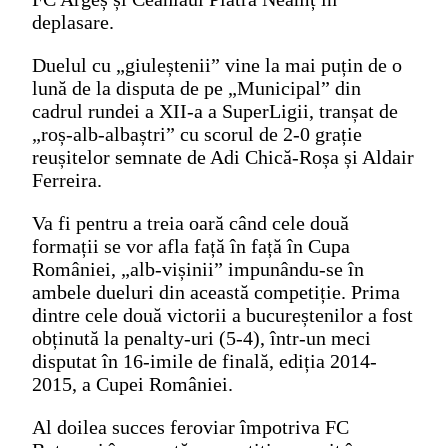
deplasare.
Duelul cu „giuleștenii” vine la mai puțin de o
lună de la disputa de pe „Municipal” din
cadrul rundei a XII-a a SuperLigii, tranșat de
„roș-alb-albaștri” cu scorul de 2-0 grație
reușitelor semnate de Adi Chică-Roșa și Aldair
Ferreira.
Va fi pentru a treia oară când cele două
formații se vor afla față în față în Cupa
României, „alb-vișinii” impunându-se în
ambele dueluri din această competiție. Prima
dintre cele două victorii a bucureștenilor a fost
obținută la penalty-uri (5-4), într-un meci
disputat în 16-imile de finală, ediția 2014-
2015, a Cupei României.
Al doilea succes feroviar împotriva FC