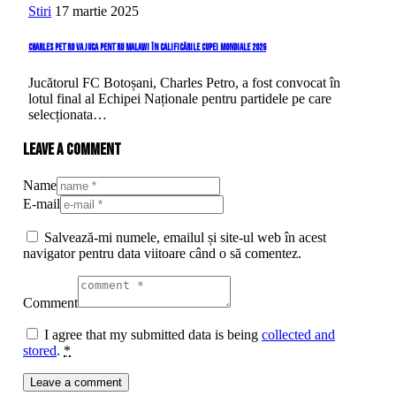
Stiri
17 martie 2025
Charles Petro va juca pentru Malawi în calificările Cupei Mondiale 2026
Jucătorul FC Botoșani, Charles Petro, a fost convocat în
lotul final al Echipei Naționale pentru partidele pe care
selecționata…
Leave a comment
Name
E-mail
Salvează-mi numele, emailul și site-ul web în acest
navigator pentru data viitoare când o să comentez.
Comment
I agree that my submitted data is being
collected and
stored
.
*