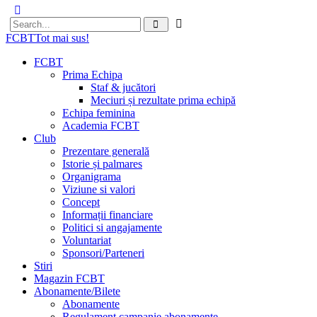
FCBT
Tot mai sus!
FCBT
Prima Echipa
Staf & jucători
Meciuri și rezultate prima echipă
Echipa feminina
Academia FCBT
Club
Prezentare generală
Istorie și palmares
Organigrama
Viziune si valori
Concept
Informații financiare
Politici si angajamente
Voluntariat
Sponsori/Parteneri
Stiri
Magazin FCBT
Abonamente/Bilete
Abonamente
Regulament campanie abonamente