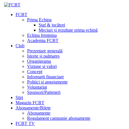
FCBT
Prima Echipa
Staf & jucători
Meciuri și rezultate prima echipă
Echipa feminina
Academia FCBT
Club
Prezentare generală
Istorie și palmares
Organigrama
Viziune si valori
Concept
Informații financiare
Politici si angajamente
Voluntariat
Sponsori/Parteneri
Stiri
Magazin FCBT
Abonamente/Bilete
Abonamente
Regulament campanie abonamente
FCBT TV