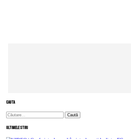
cauta
Caută
după:
Ultimele stiri