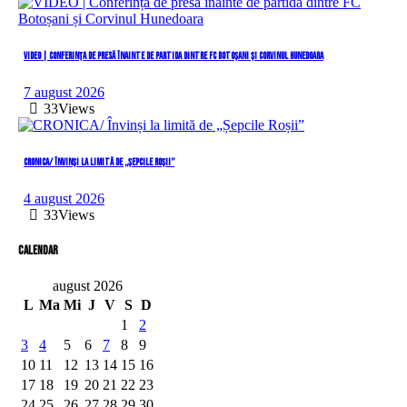
VIDEO | Conferința de presă înainte de partida dintre FC Botoșani și Corvinul Hunedoara
7 august 2026
33
Views
CRONICA/ Învinși la limită de „Șepcile Roșii”
4 august 2026
33
Views
Calendar
august 2026
L
Ma
Mi
J
V
S
D
1
2
3
4
5
6
7
8
9
10
11
12
13
14
15
16
17
18
19
20
21
22
23
24
25
26
27
28
29
30