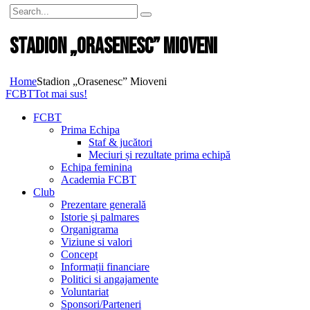
Stadion „Orasenesc” Mioveni
Home
Stadion „Orasenesc” Mioveni
FCBT
Tot mai sus!
FCBT
Prima Echipa
Staf & jucători
Meciuri și rezultate prima echipă
Echipa feminina
Academia FCBT
Club
Prezentare generală
Istorie și palmares
Organigrama
Viziune si valori
Concept
Informații financiare
Politici si angajamente
Voluntariat
Sponsori/Parteneri