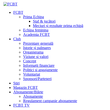
FCBT
Prima Echipa
Staf & jucători
Meciuri și rezultate prima echipă
Echipa feminina
Academia FCBT
Club
Prezentare generală
Istorie și palmares
Organigrama
Viziune si valori
Concept
Informații financiare
Politici si angajamente
Voluntariat
Sponsori/Parteneri
Stiri
Magazin FCBT
Abonamente/Bilete
Abonamente
Regulament campanie abonamente
FCBT TV