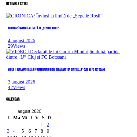
Ultimele stiri
CRONICA/ Învinși la limită de „Șepcile Roșii”
4 august 2026
29
Views
VIDEO | Declarațiile lui Codrin Mindirigiu după partida dintre „U” Cluj și FC Botoșani
3 august 2026
42
Views
Calendar
august 2026
L
Ma
Mi
J
V
S
D
1
2
3
4
5
6
7
8
9