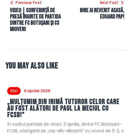
Previous Post
Next Post
în
Video | Conferință de
Bine ai revenit acasă,
articole
presă înainte de partida
EDUARD PAP!
dintre FC Botoșani și CS
Mioveni
You May Also Like
Stiri
6 aprilie 2026
„Mulțumim din inimă tuturor celor care
au fost alături de Paul la meciul cu
FCSB!”
În cadrul partidei de vineri, 3 aprilie, dintre FC Botoșani-
FCSB, câștigată de „roș-alb-albaștrii” cu scorul de 3-2, o