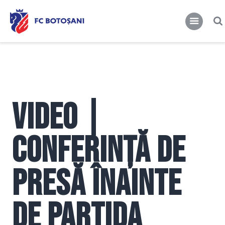
FCBT
Club
FCBT
Tot mai sus!
Stiri
Magazin FCBT
Abonamente/Bilete
Video |
FCBT TV
Conferință de
presă înainte
de partida