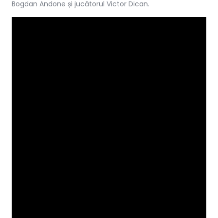
Bogdan Andone și jucătorul Victor Dican.