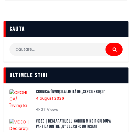
cauta
Caută
după:
Ultimele stiri
CRONICA/ Învinși la limită de „Șepcile Roșii”
4 august 2026
27
Views
VIDEO | Declarațiile lui Codrin Mindirigiu după
partida dintre „U” Cluj și FC Botoșani