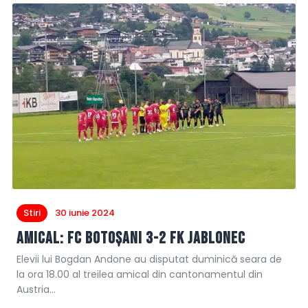
Stiri
30 iunie 2024
Amical: FC Botoșani 3-2 FK Jablonec
Elevii lui Bogdan Andone au disputat duminică seara de
la ora 18.00 al treilea amical din cantonamentul din
Austria…