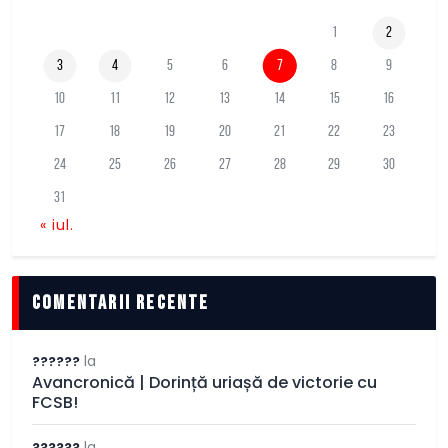
1
2
3
4
5
6
7
8
9
10
11
12
13
14
15
16
17
18
19
20
21
22
23
24
25
26
27
28
29
30
31
« iul.
comentarii recente
la
??????
Avancronică | Dorință uriașă de victorie cu
FCSB!
la
??????