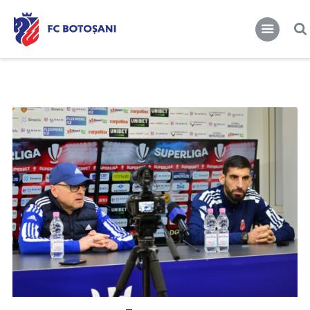
FCBT
Club
FCBT
Tot mai sus!
Stiri
Magazin FCBT
Abonamente/Bilete
FCBT TV