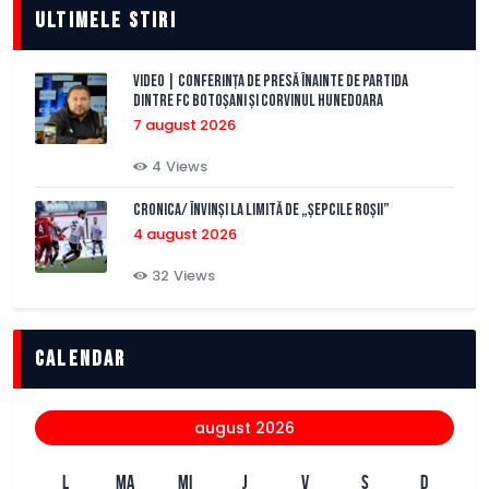
Ultimele stiri
VIDEO | Conferința de presă înainte de partida
dintre FC Botoșani și Corvinul Hunedoara
7 august 2026
4
Views
CRONICA/ Învinși la limită de „Șepcile Roșii”
4 august 2026
32
Views
Calendar
august 2026
L
MA
MI
J
V
S
D