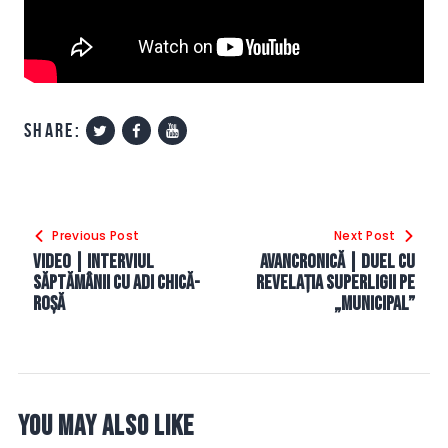
share:
Navigare
Previous Post
Next Post
în
VIDEO | Interviul
Avancronică | Duel cu
articole
săptămânii cu Adi Chică-
revelația SuperLigii pe
Roșă
„Municipal”
You May Also Like