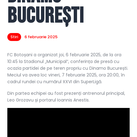
București
Stiri
6 februarie 2025
FC Botoșani a organizat joi, 6 februarie 2025, de la ora
10:45 la Stadionul „Municipal”, conferința de presă cu
ocazia partidei de pe teren propriu cu Dinamo București.
Meciul va avea loc vineri, 7 februarie 2025, ora 20:00, în
cadrul rundei cu numărul XXVI din SuperLigă.
Din partea echipei au fost prezenți antrenorul principal,
Leo Grozavu și portarul Ioannis Anestis.