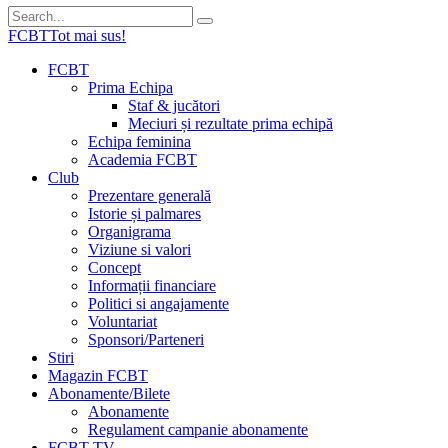
FCBT
Tot mai sus!
FCBT
Prima Echipa
Staf & jucători
Meciuri și rezultate prima echipă
Echipa feminina
Academia FCBT
Club
Prezentare generală
Istorie și palmares
Organigrama
Viziune si valori
Concept
Informații financiare
Politici si angajamente
Voluntariat
Sponsori/Parteneri
Stiri
Magazin FCBT
Abonamente/Bilete
Abonamente
Regulament campanie abonamente
FCBT TV