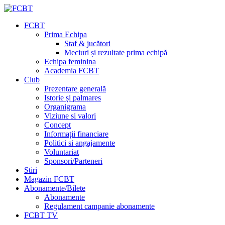
FCBT
Prima Echipa
Staf & jucători
Meciuri și rezultate prima echipă
Echipa feminina
Academia FCBT
Club
Prezentare generală
Istorie și palmares
Organigrama
Viziune si valori
Concept
Informații financiare
Politici si angajamente
Voluntariat
Sponsori/Parteneri
Stiri
Magazin FCBT
Abonamente/Bilete
Abonamente
Regulament campanie abonamente
FCBT TV