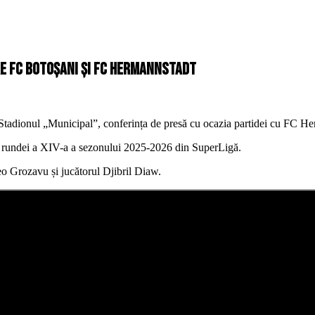
re FC Botoșani și FC Hermannstadt
 Stadionul „Municipal”, conferința de presă cu ocazia partidei cu FC H
ul rundei a XIV-a a sezonului 2025-2026 din SuperLigă.
Leo Grozavu și jucătorul Djibril Diaw.