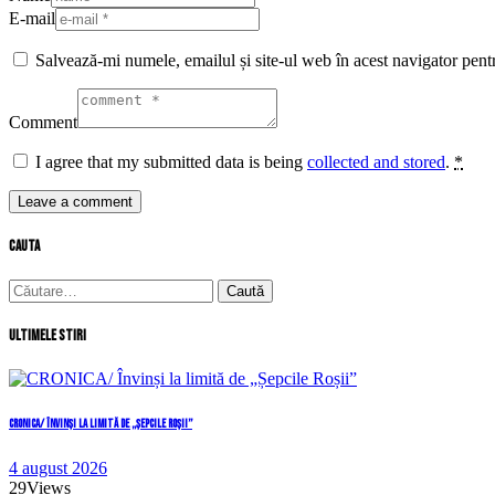
E-mail
Salvează-mi numele, emailul și site-ul web în acest navigator pent
Comment
I agree that my submitted data is being
collected and stored
.
*
cauta
Caută
după:
Ultimele stiri
CRONICA/ Învinși la limită de „Șepcile Roșii”
4 august 2026
29
Views