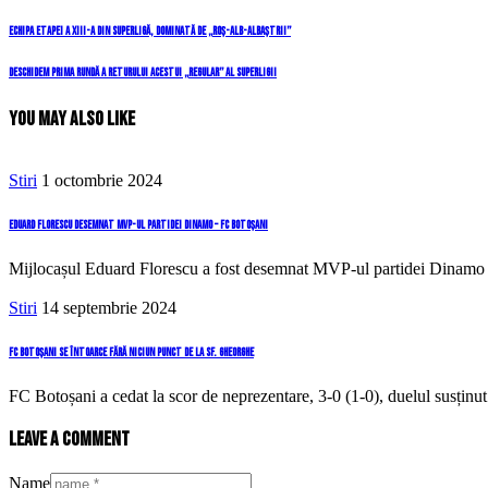
Navigare
Previous
Echipa etapei a XIII-a din SuperLigă, dominată de „roș-alb-albaștrii”
Post
în
Next
Deschidem prima rundă a returului acestui „regular” al SuperLigii
Post
articole
You May Also Like
Stiri
1 octombrie 2024
Eduard Florescu desemnat MVP-ul partidei Dinamo – FC Botoșani
Mijlocașul Eduard Florescu a fost desemnat MVP-ul partidei Dinamo 
Stiri
14 septembrie 2024
FC Botoșani se întoarce fără niciun punct de la Sf. Gheorghe
FC Botoșani a cedat la scor de neprezentare, 3-0 (1-0), duelul susți
Leave a comment
Name