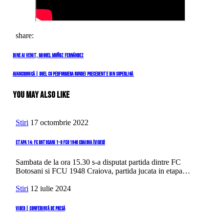
share:
Navigare
Previous
Bine ai venit, Miguel Muñoz Fernández
Post
în
Next
Avancronică | Duel cu performera rundei precedente din SuperLigă
Post
articole
You May Also Like
Stiri
17 octombrie 2022
Etapa 14: FC Botosani 1-0 FCU 1948 Craiova (video)
Sambata de la ora 15.30 s-a disputat partida dintre FC
Botosani si FCU 1948 Craiova, partida jucata in etapa…
Stiri
12 iulie 2024
VIDEO | Conferință de presă