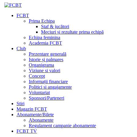
FCBT
Prima Echipa
Staf & jucători
Meciuri și rezultate prima echipă
Echipa feminina
Academia FCBT
Club
Prezentare generală
Istorie și palmares
Organigrama
Viziune si valori
Concept
Informații financiare
Politici si angajamente
Voluntariat
Sponsori/Parteneri
Stiri
Magazin FCBT
Abonamente/Bilete
Abonamente
Regulament campanie abonamente
FCBT TV