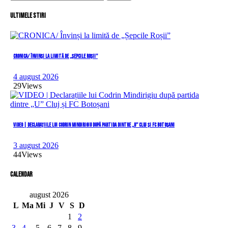
după:
Ultimele stiri
CRONICA/ Învinși la limită de „Șepcile Roșii”
4 august 2026
29
Views
VIDEO | Declarațiile lui Codrin Mindirigiu după partida dintre „U” Cluj și FC Botoșani
3 august 2026
44
Views
Calendar
august 2026
L
Ma
Mi
J
V
S
D
1
2
3
4
5
6
7
8
9