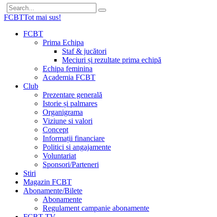
FCBT
Tot mai sus!
FCBT
Prima Echipa
Staf & jucători
Meciuri și rezultate prima echipă
Echipa feminina
Academia FCBT
Club
Prezentare generală
Istorie și palmares
Organigrama
Viziune si valori
Concept
Informații financiare
Politici si angajamente
Voluntariat
Sponsori/Parteneri
Stiri
Magazin FCBT
Abonamente/Bilete
Abonamente
Regulament campanie abonamente
FCBT TV