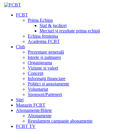
FCBT
Prima Echipa
Staf & jucători
Meciuri și rezultate prima echipă
Echipa feminina
Academia FCBT
Club
Prezentare generală
Istorie și palmares
Organigrama
Viziune si valori
Concept
Informații financiare
Politici si angajamente
Voluntariat
Sponsori/Parteneri
Stiri
Magazin FCBT
Abonamente/Bilete
Abonamente
Regulament campanie abonamente
FCBT TV