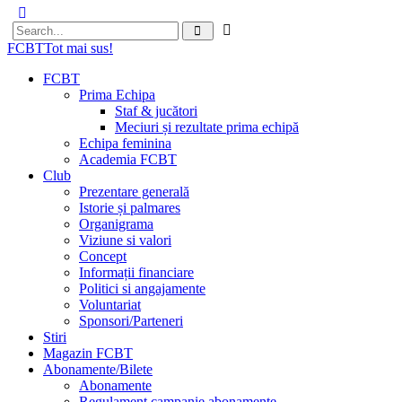
FCBT
Tot mai sus!
FCBT
Prima Echipa
Staf & jucători
Meciuri și rezultate prima echipă
Echipa feminina
Academia FCBT
Club
Prezentare generală
Istorie și palmares
Organigrama
Viziune si valori
Concept
Informații financiare
Politici si angajamente
Voluntariat
Sponsori/Parteneri
Stiri
Magazin FCBT
Abonamente/Bilete
Abonamente
Regulament campanie abonamente