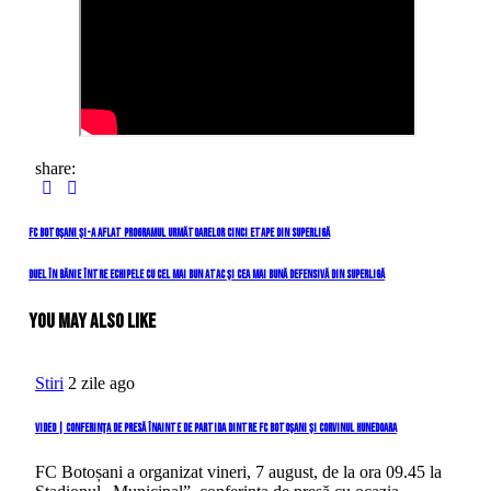
share:
Navigare
Previous
FC Botoșani și-a aflat programul următoarelor cinci etape din SuperLigă
Post
în
Next
Duel în Bănie între echipele cu cel mai bun atac și cea mai bună defensivă din SuperLigă
Post
articole
You May Also Like
Stiri
2 zile ago
VIDEO | Conferința de presă înainte de partida dintre FC Botoșani și Corvinul Hunedoara
FC Botoșani a organizat vineri, 7 august, de la ora 09.45 la