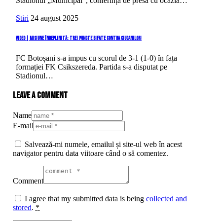
Stadionul „Municipal”, conferința de presă cu ocazia…
Stiri
24 august 2025
VIDEO | Misiune îndeplinită: trei puncte bifate contra ciucanilor!
FC Botoșani s-a impus cu scorul de 3-1 (1-0) în fața
formației FK Csikszereda. Partida s-a disputat pe
Stadionul…
Leave a comment
Name
E-mail
Salvează-mi numele, emailul și site-ul web în acest
navigator pentru data viitoare când o să comentez.
Comment
I agree that my submitted data is being
collected and
stored
.
*