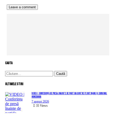
cauta
Caută
după:
Ultimele stiri
VIDEO | Conferința de presă înainte de partida dintre FC Botoșani și Corvinul
Hunedoara
7 august 2026
35
Views