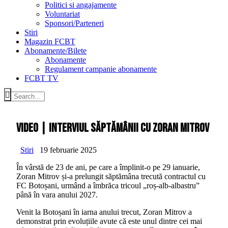
Politici si angajamente
Voluntariat
Sponsori/Parteneri
Stiri
Magazin FCBT
Abonamente/Bilete
Abonamente
Regulament campanie abonamente
FCBT TV
VIDEO | Interviul săptămânii cu Zoran Mitrov
Stiri
19 februarie 2025
În vârstă de 23 de ani, pe care a împlinit-o pe 29 ianuarie,
Zoran Mitrov și-a prelungit săptămâna trecută contractul cu
FC Botoșani, urmând a îmbrăca tricoul „roș-alb-albastru”
până în vara anului 2027.
Venit la Botoșani în iarna anului trecut, Zoran Mitrov a
demonstrat prin evoluțiile avute că este unul dintre cei mai