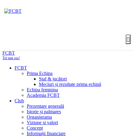
FCBT
Tot mai sus!
FCBT
Prima Echipa
Staf & jucători
Meciuri și rezultate prima echipă
Echipa feminina
Academia FCBT
Club
Prezentare generală
Istorie și palmares
Organigrama
Viziune si valori
Concept
Informații financiare