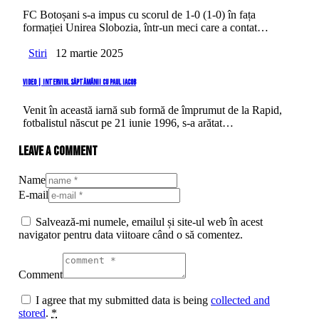
FC Botoșani s-a impus cu scorul de 1-0 (1-0) în fața
formației Unirea Slobozia, într-un meci care a contat…
Stiri
12 martie 2025
VIDEO | Interviul săptămânii cu Paul Iacob
Venit în această iarnă sub formă de împrumut de la Rapid,
fotbalistul născut pe 21 iunie 1996, s-a arătat…
Leave a comment
Name
E-mail
Salvează-mi numele, emailul și site-ul web în acest
navigator pentru data viitoare când o să comentez.
Comment
I agree that my submitted data is being
collected and
stored
.
*