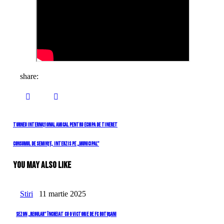
share:
Navigare
Previous
Turneu internațional amical pentru echipa de tineret
Post
în
Next
Consumul de semințe, interzis pe „Municipal”
Post
articole
You May Also Like
Stiri
11 martie 2025
Sezon „regular” încheiat cu o victorie de FC Botoșani