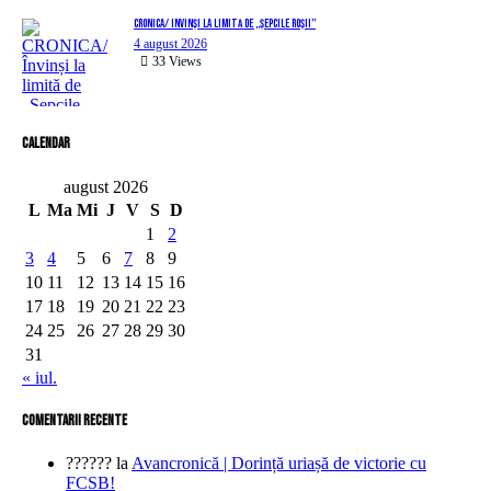
CRONICA/ Învinși la limită de „Șepcile Roșii”
4 august 2026
33
Views
Calendar
august 2026
L
Ma
Mi
J
V
S
D
1
2
3
4
5
6
7
8
9
10
11
12
13
14
15
16
17
18
19
20
21
22
23
24
25
26
27
28
29
30
31
« iul.
comentarii recente
??????
la
Avancronică | Dorință uriașă de victorie cu
FCSB!