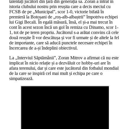
talentați jucători din țară din generația sa. Zoran a intrat în
istoria clubului nostru prin reușita care a decis meciul cu
FCSB de pe „Municipal”, scor 1-0, victorie bifată în
premieră la Botoșani de „roș-alb-albaștrii” împotriva echipei
lui Gigi Becali. În egală măsură, însă, el și-a mai trecut în
cont în acest sezon încă un gol în remiza cu Dinamo, scor 1-
1, tot de pe teren propriu. Jucătorul s-a arătat convins că cele
două reușite îl vor descătușa și vor fi urmate și de altele la fel
de importante, care să aducă punctele necesare echipei în
încercarea de a-și îndeplini obiectivul.
La „Interviul Săptămânii”, Zoran Mitrov a afirmat că nu este
implicat în nicio relație și a dezvăluit ce hobby-uri are în
afara terenului, dar și care este jucătorul din fotbalul mondial
de la care se inspiră cel mai mult și echipa pe care o
simpatizează.