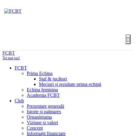
FCBT
Tot mai sus!
FCBT
Prima Echipa
Staf & jucători
Meciuri și rezultate prima echipă
Echipa feminina
Academia FCBT
Club
Prezentare generală
Istorie și palmares
Organigrama
Viziune si valori
Concept
Informații financiare