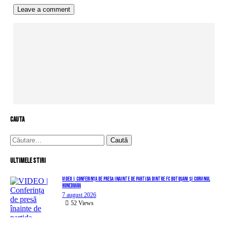
cauta
Caută
după:
Ultimele stiri
VIDEO | Conferința de presă înainte de partida dintre FC Botoșani și Corvinul
Hunedoara
7 august 2026
52
Views