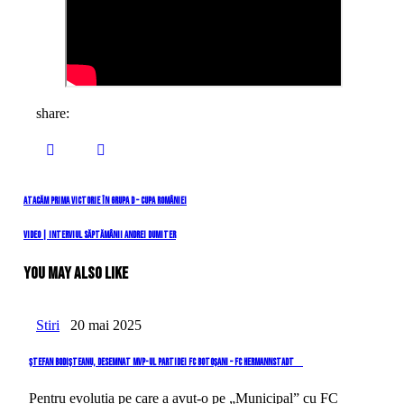
share:
Navigare
Previous
Atacăm prima victorie în Grupa D – Cupa României
Post
în
Next
VIDEO | Interviul săptămânii Andrei Dumiter
Post
articole
You May Also Like
Stiri
20 mai 2025
Ștefan Bodișteanu, desemnat MVP-ul partidei FC Botoșani – FC Hermannstadt
Pentru evoluția pe care a avut-o pe „Municipal” cu FC