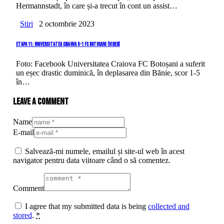
Hermannstadt, în care și-a trecut în cont un assist…
Stiri
2 octombrie 2023
Etapa 11: Universitatea Craiova 5-1 FC Botosani (video)
Foto: Facebook Universitatea Craiova FC Botoșani a suferit
un eșec drastic duminică, în deplasarea din Bănie, scor 1-5
în…
Leave a comment
Name
E-mail
Salvează-mi numele, emailul și site-ul web în acest
navigator pentru data viitoare când o să comentez.
Comment
I agree that my submitted data is being
collected and
stored
.
*