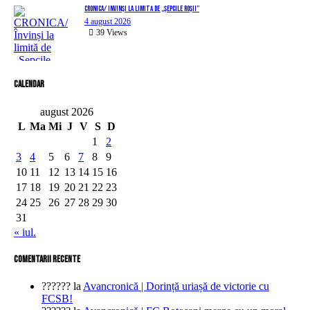
CRONICA/ Învinși la limită de „Șepcile Roșii”
4 august 2026
39
Views
Calendar
august 2026
L
Ma
Mi
J
V
S
D
1
2
3
4
5
6
7
8
9
10
11
12
13
14
15
16
17
18
19
20
21
22
23
24
25
26
27
28
29
30
31
« iul.
comentarii recente
??????
la
Avancronică | Dorință uriașă de victorie cu
FCSB!