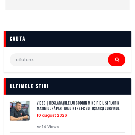
cauta
Caută
după:
Ultimele stiri
VIDEO | Declarațiile lui Codrin Mindirigiu și Florin
Maxim după partida dintre FC Botoșani și Corvinul
10 august 2026
14
Views