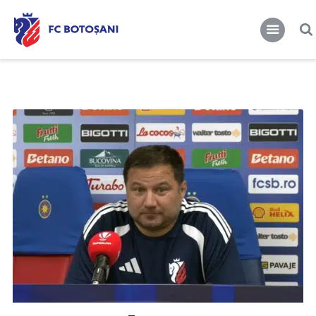
FCBT
Club
FCBT
Tot mai sus!
Stiri
Magazin FCBT
Abonamente/Bilete
FCBT TV