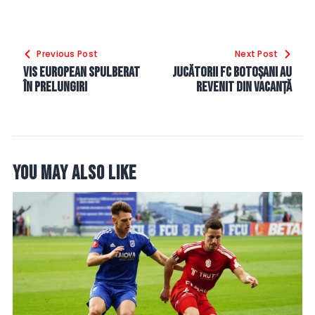
Navigare
Previous Post
Next Post
în
Vis european spulberat
Jucătorii FC Botoșani au
articole
în prelungiri
revenit din vacanță
You May Also Like