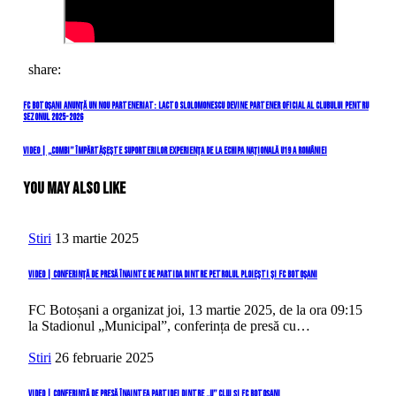
share:
Navigare
Previous
FC BOTOȘANI ANUNȚĂ UN NOU PARTENERIAT: LACTO SLOLOMONESCU DEVINE PARTENER OFICIAL AL CLUBULUI PENTRU
SEZONUL 2025-2026
Post
în
Next
VIDEO | „Combi” împărtășește suporterilor experiența de la Echipa Națională U19 a României
articole
Post
You May Also Like
Stiri
13 martie 2025
VIDEO | Conferință de presă înainte de partida dintre Petrolul Ploiești și FC Botoșani
FC Botoșani a organizat joi, 13 martie 2025, de la ora 09:15
la Stadionul „Municipal”, conferința de presă cu…
Stiri
26 februarie 2025
VIDEO | Conferință de presă înaintea partidei dintre „U” Cluj și FC Botoșani