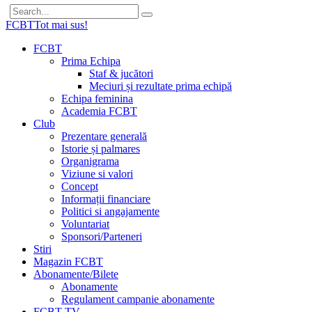
FCBT
Tot mai sus!
FCBT
Prima Echipa
Staf & jucători
Meciuri și rezultate prima echipă
Echipa feminina
Academia FCBT
Club
Prezentare generală
Istorie și palmares
Organigrama
Viziune si valori
Concept
Informații financiare
Politici si angajamente
Voluntariat
Sponsori/Parteneri
Stiri
Magazin FCBT
Abonamente/Bilete
Abonamente
Regulament campanie abonamente
FCBT TV