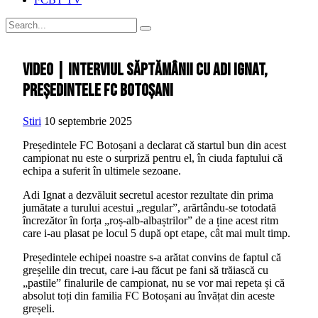
VIDEO | Interviul săptămânii cu Adi Ignat,
președintele FC Botoșani
Stiri
10 septembrie 2025
Președintele FC Botoșani a declarat că startul bun din acest
campionat nu este o surpriză pentru el, în ciuda faptului că
echipa a suferit în ultimele sezoane.
Adi Ignat a dezvăluit secretul acestor rezultate din prima
jumătate a turului acestui „regular”, arărtându-se totodată
încrezător în forța „roș-alb-albaștrilor” de a ține acest ritm
care i-au plasat pe locul 5 după opt etape, cât mai mult timp.
Președintele echipei noastre s-a arătat convins de faptul că
greșelile din trecut, care i-au făcut pe fani să trăiască cu
„pastile” finalurile de campionat, nu se vor mai repeta și că
absolut toți din familia FC Botoșani au învățat din aceste
greșeli.