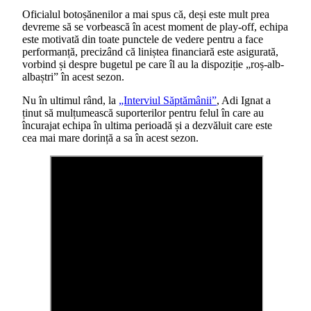
Oficialul botoșănenilor a mai spus că, deși este mult prea
devreme să se vorbească în acest moment de play-off, echipa
este motivată din toate punctele de vedere pentru a face
performanță, precizând că liniștea financiară este asigurată,
vorbind și despre bugetul pe care îl au la dispoziție „roș-alb-
albaștri” în acest sezon.
Nu în ultimul rând, la
„Interviul Săptămânii”
, Adi Ignat a
ținut să mulțumească suporterilor pentru felul în care au
încurajat echipa în ultima perioadă și a dezvăluit care este
cea mai mare dorință a sa în acest sezon.