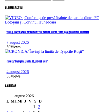
după:
Ultimele stiri
VIDEO | Conferința de presă înainte de partida dintre FC Botoșani și Corvinul Hunedoara
7 august 2026
50
Views
CRONICA/ Învinși la limită de „Șepcile Roșii”
4 august 2026
38
Views
Calendar
august 2026
L
Ma
Mi
J
V
S
D
1
2