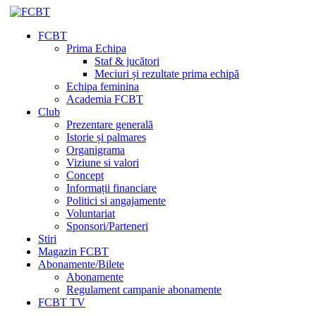
FCBT
Prima Echipa
Staf & jucători
Meciuri și rezultate prima echipă
Echipa feminina
Academia FCBT
Club
Prezentare generală
Istorie și palmares
Organigrama
Viziune si valori
Concept
Informații financiare
Politici si angajamente
Voluntariat
Sponsori/Parteneri
Stiri
Magazin FCBT
Abonamente/Bilete
Abonamente
Regulament campanie abonamente
FCBT TV