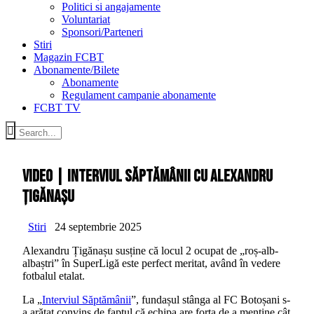
Politici si angajamente
Voluntariat
Sponsori/Parteneri
Stiri
Magazin FCBT
Abonamente/Bilete
Abonamente
Regulament campanie abonamente
FCBT TV
VIDEO | Interviul săptămânii cu Alexandru
Țigănașu
Stiri
24 septembrie 2025
Alexandru Țigănașu susține că locul 2 ocupat de „roș-alb-
albaștri” în SuperLigă este perfect meritat, având în vedere
fotbalul etalat.
La „
Interviul Săptămânii
”, fundașul stânga al FC Botoșani s-
a arătat convins de faptul că echipa are forța de a menține cât