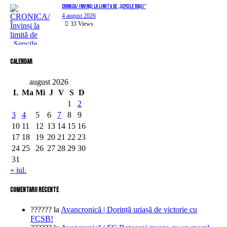
CRONICA/ Învinși la limită de „Șepcile Roșii”
4 august 2026
33
Views
Calendar
august 2026
L
Ma
Mi
J
V
S
D
1
2
3
4
5
6
7
8
9
10
11
12
13
14
15
16
17
18
19
20
21
22
23
24
25
26
27
28
29
30
31
« iul.
comentarii recente
??????
la
Avancronică | Dorință uriașă de victorie cu
FCSB!