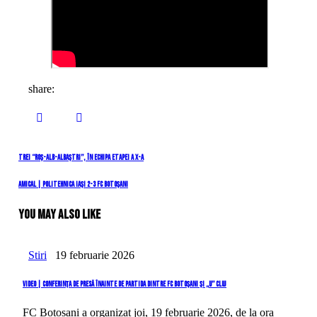
share:
Navigare
Previous
Trei “roș-alb-albaștri”, în echipa etapei a X-a
Post
în
Next
Amical | Politehnica Iași 2-3 FC Botoșani
Post
articole
You May Also Like
Stiri
19 februarie 2026
VIDEO | Conferința de presă înainte de partida dintre FC Botoșani și „U” Cluj
FC Botoșani a organizat joi, 19 februarie 2026, de la ora