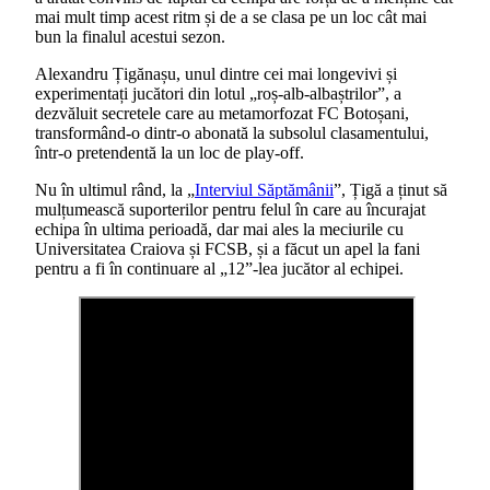
mai mult timp acest ritm și de a se clasa pe un loc cât mai
bun la finalul acestui sezon.
Alexandru Țigănașu, unul dintre cei mai longevivi și
experimentați jucători din lotul „roș-alb-albaștrilor”, a
dezvăluit secretele care au metamorfozat FC Botoșani,
transformând-o dintr-o abonată la subsolul clasamentului,
într-o pretendentă la un loc de play-off.
Nu în ultimul rând, la „
Interviul Săptămânii
”, Țigă a ținut să
mulțumească suporterilor pentru felul în care au încurajat
echipa în ultima perioadă, dar mai ales la meciurile cu
Universitatea Craiova și FCSB, și a făcut un apel la fani
pentru a fi în continuare al „12”-lea jucător al echipei.