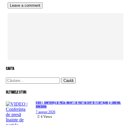
cauta
Caută
după:
Ultimele stiri
VIDEO | Conferința de presă înainte de partida dintre FC Botoșani și Corvinul
Hunedoara
7 august 2026
4
Views