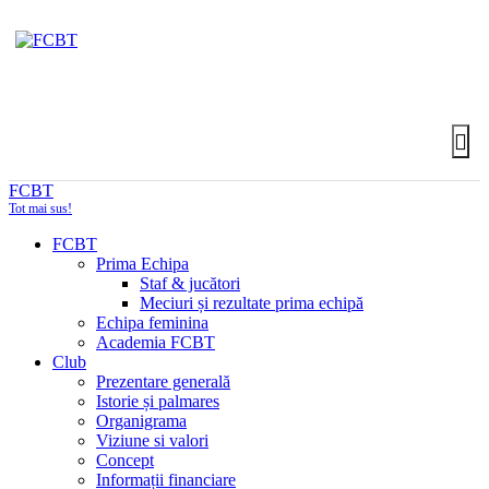
FCBT
Tot mai sus!
FCBT
Prima Echipa
Staf & jucători
Meciuri și rezultate prima echipă
Echipa feminina
Academia FCBT
Club
Prezentare generală
Istorie și palmares
Organigrama
Viziune si valori
Concept
Informații financiare