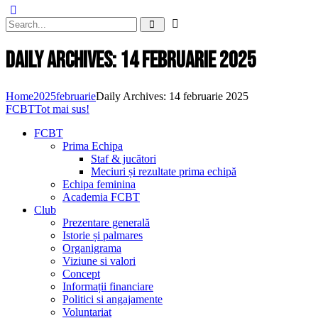
Daily Archives: 14 februarie 2025
Home
2025
februarie
Daily Archives: 14 februarie 2025
FCBT
Tot mai sus!
FCBT
Prima Echipa
Staf & jucători
Meciuri și rezultate prima echipă
Echipa feminina
Academia FCBT
Club
Prezentare generală
Istorie și palmares
Organigrama
Viziune si valori
Concept
Informații financiare
Politici si angajamente
Voluntariat