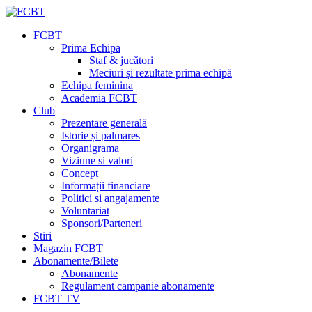
FCBT
Prima Echipa
Staf & jucători
Meciuri și rezultate prima echipă
Echipa feminina
Academia FCBT
Club
Prezentare generală
Istorie și palmares
Organigrama
Viziune si valori
Concept
Informații financiare
Politici si angajamente
Voluntariat
Sponsori/Parteneri
Stiri
Magazin FCBT
Abonamente/Bilete
Abonamente
Regulament campanie abonamente
FCBT TV