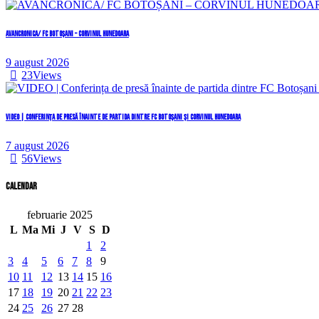
AVANCRONICA/ FC BOTOȘANI – CORVINUL HUNEDOARA
9 august 2026
23
Views
VIDEO | Conferința de presă înainte de partida dintre FC Botoșani și Corvinul Hunedoara
7 august 2026
56
Views
Calendar
februarie 2025
L
Ma
Mi
J
V
S
D
1
2
3
4
5
6
7
8
9
10
11
12
13
14
15
16
17
18
19
20
21
22
23
24
25
26
27
28