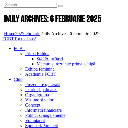
Daily Archives: 6 februarie 2025
Home
2025
februarie
Daily Archives: 6 februarie 2025
FCBT
Tot mai sus!
FCBT
Prima Echipa
Staf & jucători
Meciuri și rezultate prima echipă
Echipa feminina
Academia FCBT
Club
Prezentare generală
Istorie și palmares
Organigrama
Viziune si valori
Concept
Informații financiare
Politici si angajamente
Voluntariat
Sponsori/Parteneri