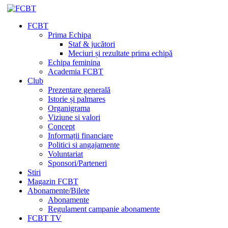
FCBT
Prima Echipa
Staf & jucători
Meciuri și rezultate prima echipă
Echipa feminina
Academia FCBT
Club
Prezentare generală
Istorie și palmares
Organigrama
Viziune si valori
Concept
Informații financiare
Politici si angajamente
Voluntariat
Sponsori/Parteneri
Stiri
Magazin FCBT
Abonamente/Bilete
Abonamente
Regulament campanie abonamente
FCBT TV