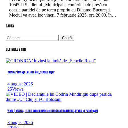
10:45 la Stadionul „Municipal”, conferința de presă cu
ocazia partidei de pe teren propriu cu Dinamo București.
Meciul va avea loc vineri, 7 februarie 2025, ora 20:00, în…
cauta
Caută
după:
Ultimele stiri
CRONICA/ Învinși la limită de „Șepcile Roșii”
4 august 2026
25
Views
VIDEO | Declarațiile lui Codrin Mindirigiu după partida dintre „U” Cluj și FC Botoșani
3 august 2026
40
Views