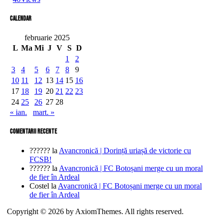
Calendar
februarie 2025
L
Ma
Mi
J
V
S
D
1
2
3
4
5
6
7
8
9
10
11
12
13
14
15
16
17
18
19
20
21
22
23
24
25
26
27
28
« ian.
mart. »
comentarii recente
??????
la
Avancronică | Dorință uriașă de victorie cu
FCSB!
??????
la
Avancronică | FC Botoșani merge cu un moral
de fier în Ardeal
Costel
la
Avancronică | FC Botoșani merge cu un moral
de fier în Ardeal
Copyright © 2026 by AxiomThemes. All rights reserved.