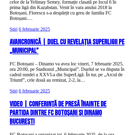
celor de la Yelimay Semey, formație clasată pe locul 6 în
prima ligă din Kazahstan. Venit în vara anului 2018 la
Botoșani, Florescu s-a despărțit cu greu de familia FC
Botoșani.…
Stiri
6 februarie 2025
Avancronică | Duel cu revelația SuperLigii pe
„Municipal”
FC Botoșani – Dinamo va avea loc vineri, 7 februarie 2025,
ora 20:00, pe Stadionul „Municipal”. Duelul se va disputa în
cadrul rundei a XXVI-a din SuperLigă. În tur, pe „Arcul de
Triumf”, cele două au remizat, 2-2, la…
Stiri
6 februarie 2025
VIDEO | Conferință de presă înainte de
partida dintre FC Botoșani și Dinamo
București
FC Botoșani a organizat joi, 6 februarie 2025, de la ora