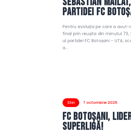
Sebastian Mailat
partidei FC Botoș
Pentru evoluția pe care a avut-o 
final prin reușita din minutul 7
ul partidei FC Botoșani - UTA, sco
a…
Stiri
7 octombrie 2025
FC Botoșani, lide
SuperLigă!