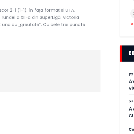
cor 2-1 (1-1), în fața formației UTA,
 rundei a XII-a din SuperLigă. Victoria
«
 una cu „greutate”. Cu cele trei puncte
…
c
??
Av
vi
??
A
cu
Co