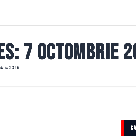
FCBT
Club
FCBT
Stiri
Tot mai sus!
Magazin FCBT
es: 7 octombrie 
Abonamente/Bilete
FCBT TV
mbrie 2025
c