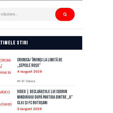
ută
pă:
ltimele stiri
CRONICA/ Învinși la limită de
„Șepcile Roșii”
4 august 2026
31
Views
VIDEO | Declarațiile lui Codrin
Mindirigiu după partida dintre „U”
Cluj și FC Botoșani
3 august 2026