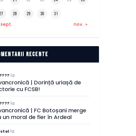
27
28
29
30
31
 sept.
nov. »
omentarii recente
la
????
ancronică | Dorință uriașă de
ctorie cu FCSB!
la
????
vancronică | FC Botoșani merge
 un moral de fier în Ardeal
la
stel