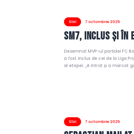
Stiri
7 octombrie 2025
SM7, inclus și în 
Desemnat MVP-ul partidei FC Bot
a fost inclus de cei de la Liga Pro
al etapei. „A intrat și a marcat 
Stiri
7 octombrie 2025