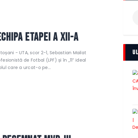
Ca
du
echipa etapei a XII-a
U
oșani - UTA, scor 2-1, Sebastian Mailat
fesionistă de Fotbal (LPF) și în „11” ideal
golul care a urcat-o pe…