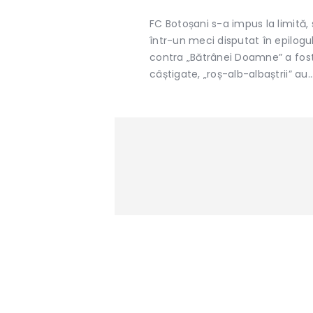
FC Botoșani s-a impus la limită, s
într-un meci disputat în epilogul
contra „Bătrânei Doamne” a fost
câștigate, „roș-alb-albaștrii” au