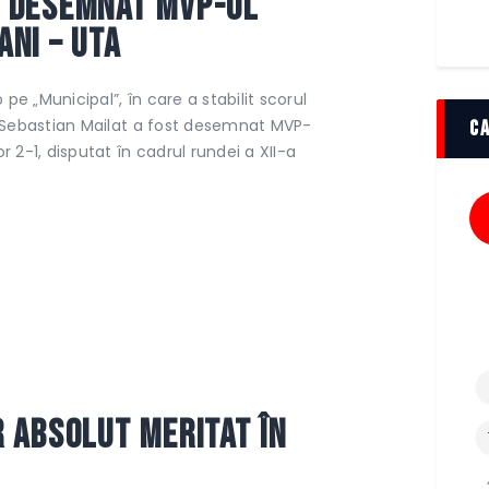
, desemnat MVP-ul
ani – UTA
pe „Municipal”, în care a stabilit scorul
3, Sebastian Mailat a fost desemnat MVP-
C
r 2-1, disputat în cadrul rundei a XII-a
r ABSOLUT meritat în