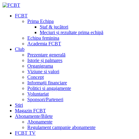
FCBT
Prima Echipa
Staf & jucători
Meciuri și rezultate prima echipă
Echipa feminina
Academia FCBT
Club
Prezentare generală
Istorie și palmares
Organigrama
Viziune si valori
Concept
Informații financiare
Politici si angajamente
Voluntariat
Sponsori/Parteneri
Stiri
Magazin FCBT
Abonamente/Bilete
Abonamente
Regulament campanie abonamente
FCBT TV