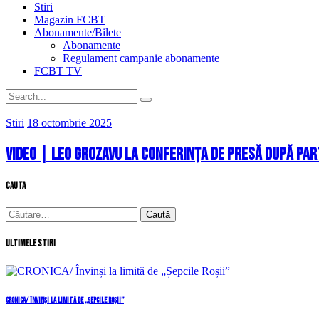
Stiri
Magazin FCBT
Abonamente/Bilete
Abonamente
Regulament campanie abonamente
FCBT TV
Stiri
18 octombrie 2025
VIDEO | Leo Grozavu la conferința de presă după part
cauta
Caută
după:
Ultimele stiri
CRONICA/ Învinși la limită de „Șepcile Roșii”