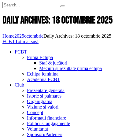
Daily Archives: 18 octombrie 2025
Home
2025
octombrie
Daily Archives: 18 octombrie 2025
FCBT
Tot mai sus!
FCBT
Prima Echipa
Staf & jucători
Meciuri și rezultate prima echipă
Echipa feminina
Academia FCBT
Club
Prezentare generală
Istorie și palmares
Organigrama
Viziune si valori
Concept
Informații financiare
Politici si angajamente
Voluntariat
Sponsori/Parteneri