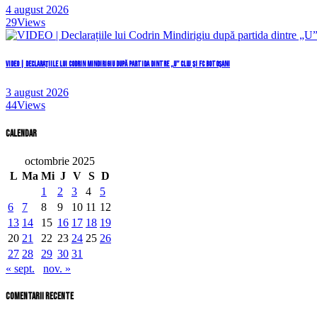
4 august 2026
29
Views
VIDEO | Declarațiile lui Codrin Mindirigiu după partida dintre „U” Cluj și FC Botoșani
3 august 2026
44
Views
Calendar
octombrie 2025
L
Ma
Mi
J
V
S
D
1
2
3
4
5
6
7
8
9
10
11
12
13
14
15
16
17
18
19
20
21
22
23
24
25
26
27
28
29
30
31
« sept.
nov. »
comentarii recente