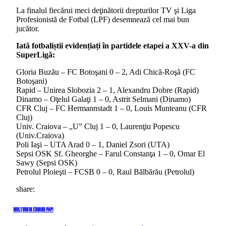
La finalul fiecărui meci deţinătorii drepturilor TV şi Liga
Profesionistă de Fotbal (LPF) desemnează cel mai bun
jucător.
Iată fotbaliștii evidențiați în partidele etapei a XXV-a din
SuperLigă:
Gloria Buzău – FC Botoşani 0 – 2, Adi Chică-Roşă (FC
Botoşani)
Rapid – Unirea Slobozia 2 – 1, Alexandru Dobre (Rapid)
Dinamo – Oţelul Galaţi 1 – 0, Astrit Selmani (Dinamo)
CFR Cluj – FC Hermannstadt 1 – 0, Louis Munteanu (CFR
Cluj)
Univ. Craiova – „U” Cluj 1 – 0, Laurenţiu Popescu
(Univ.Craiova)
Poli Iaşi – UTA Arad 0 – 1, Daniel Zsori (UTA)
Sepsi OSK Sf. Gheorghe – Farul Constanţa 1 – 0, Omar El
Sawy (Sepsi OSK)
Petrolul Ploieşti – FCSB 0 – 0, Raul Bălbărău (Petrolul)
share:
Navigare
Previous
Mulțumim Eduard Pap!
Post