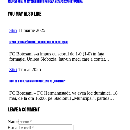
în
Next
Doi jucători ai FC Botoșani în echipa ideală a etapei XXV din SuperLigă
Post
articole
You May Also Like
Stiri
11 martie 2025
Sezon „regular” încheiat cu o victorie de FC Botoșani
FC Botoșani s-a impus cu scorul de 1-0 (1-0) în fața
formației Unirea Slobozia, într-un meci care a contat…
Stiri
17 mai 2025
Meci de totul sau nimic cu ardelenii pe „Municipal”
FC Botoșani – FC Hermannstadt, va avea loc duminică, 18
mai, de la ora 16:00, pe Stadionul „Municipal”, partida…
Leave a comment
Name
E-mail