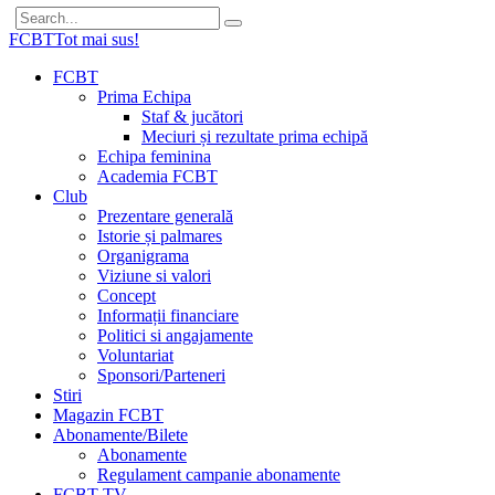
FCBT
Tot mai sus!
FCBT
Prima Echipa
Staf & jucători
Meciuri și rezultate prima echipă
Echipa feminina
Academia FCBT
Club
Prezentare generală
Istorie și palmares
Organigrama
Viziune si valori
Concept
Informații financiare
Politici si angajamente
Voluntariat
Sponsori/Parteneri
Stiri
Magazin FCBT
Abonamente/Bilete
Abonamente
Regulament campanie abonamente
FCBT TV