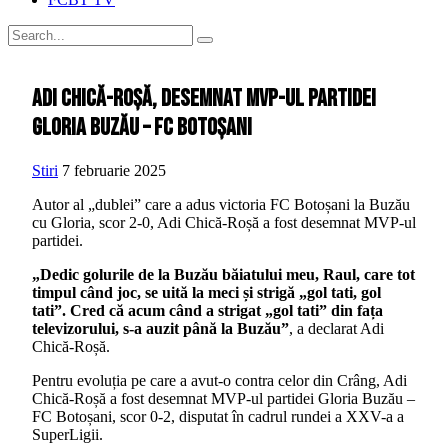
Adi Chică-Roșă, desemnat MVP-ul partidei
Gloria Buzău – FC Botoșani
Stiri
7 februarie 2025
Autor al „dublei” care a adus victoria FC Botoșani la Buzău
cu Gloria, scor 2-0, Adi Chică-Roșă a fost desemnat MVP-ul
partidei.
„Dedic golurile de la Buzău băiatului meu, Raul, care tot
timpul când joc, se uită la meci și strigă „gol tati, gol
tati”. Cred că acum când a strigat „gol tati” din fața
televizorului, s-a auzit până la Buzău”
, a declarat Adi
Chică-Roșă.
Pentru evoluția pe care a avut-o contra celor din Crâng, Adi
Chică-Roșă a fost desemnat MVP-ul partidei Gloria Buzău –
FC Botoșani, scor 0-2, disputat în cadrul rundei a XXV-a a
SuperLigii.