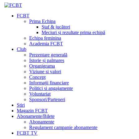
FCBT
Prima Echipa
Staf & jucători
Meciuri și rezultate prima echipă
Echipa feminina
Academia FCBT
Club
Prezentare generală
Istorie și palmares
Organigrama
Viziune si valori
Concept
Informații financiare
Politici si angajamente
Voluntariat
Sponsori/Parteneri
Stiri
Magazin FCBT
Abonamente/Bilete
Abonamente
Regulament campanie abonamente
FCBT TV