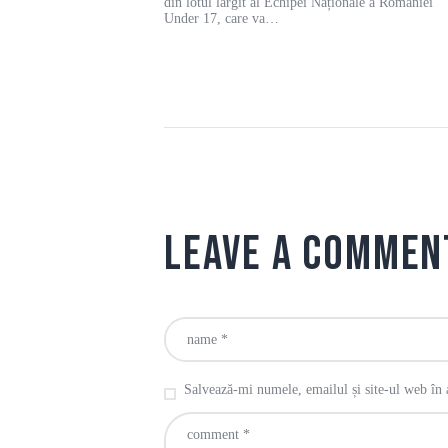
din lotul lărgit al Echipei Naționale a României
Under 17, care va…
Leave a commen
Salvează-mi numele, emailul și site-ul web în 