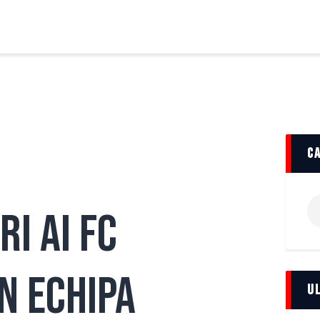
FCBT
Club
FCBT
Stiri
Tot mai sus!
Magazin FCBT
Abonamente/Bilete
FCBT TV
c
Ca
ri ai FC
du
n echipa
U