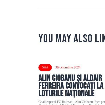
You May Also Li
Stiri
30 octombrie 2024
Alin Ciobanu și Aldair
Ferreira convocați la
loturile naționale
Goalkeeperul FC Botoșani, Alin Ciobanu, face par