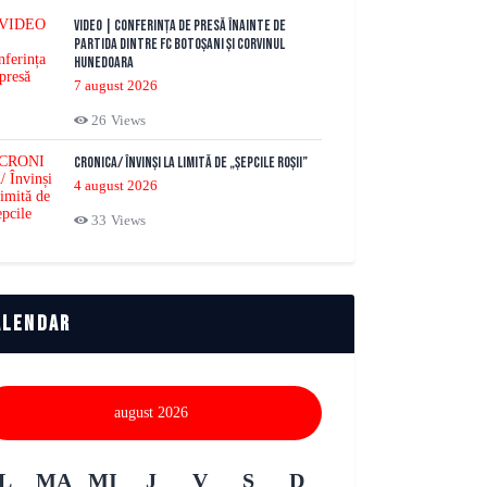
VIDEO | Conferința de presă înainte de
partida dintre FC Botoșani și Corvinul
Hunedoara
7 august 2026
26
Views
CRONICA/ Învinși la limită de „Șepcile Roșii”
4 august 2026
33
Views
alendar
august 2026
L
MA
MI
J
V
S
D