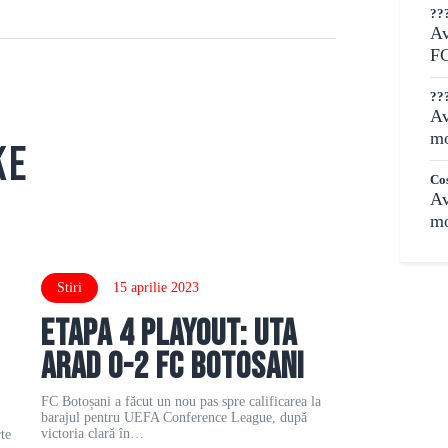
??
Av
F
??
Av
mo
ke
Cos
Av
mo
Stiri
15 aprilie 2023
Etapa 4 Playout: UTA
Arad 0-2 FC Botosani
FC Botoșani a făcut un nou pas spre calificarea la
barajul pentru UEFA Conference League, după
victoria clară în…
te