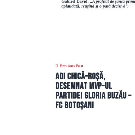
Gabriel David:
„A profitat de şansa primi
aplaudată, reuşind şi o pasă decisivă”.
Navigare
în
Previous Post
articole
Adi Chică-Roșă,
desemnat MVP-ul
partidei Gloria Buzău –
FC Botoșani