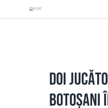
Doi jucăto
Botoșani î