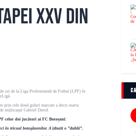
tapei XXV din
C
 de cei de la Liga Profesionistă de Fotbal (LPF) în
erLigă.
e prin cele două goluri marcate a decis soarta
 de mijlocașul Gabriel David.
PF celor doi jucători ai FC Botoșani:
i în tricoul botoşănenilor. A izbutit o ”dublă”.