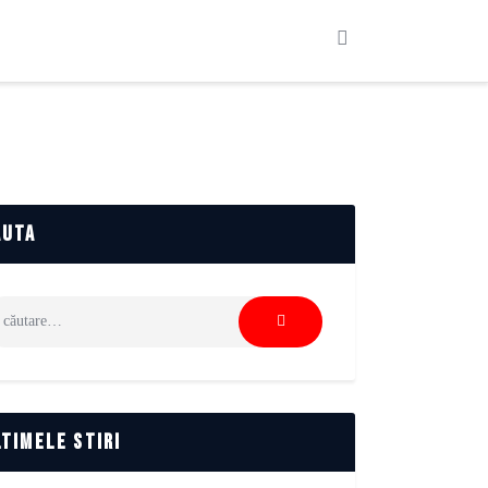
auta
ută
pă:
ltimele stiri