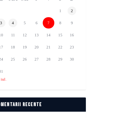
1
2
3
4
5
6
7
8
9
10
11
12
13
14
15
16
17
18
19
20
21
22
23
24
25
26
27
28
29
30
31
 iul.
omentarii recente