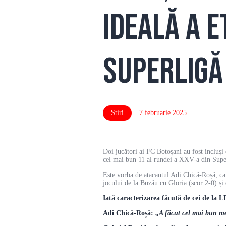
ideală a e
SuperLigă
Stiri
7 februarie 2025
Doi jucători ai FC Botoșani au fost incluși
cel mai bun 11 al rundei a XXV-a din Sup
Este vorba de atacantul Adi Chică-Roșă, car
jocului de la Buzău cu Gloria (scor 2-0) și
Iată caracterizarea făcută de cei de la L
Adi Chică-Roșă:
„A făcut cel mai bun mec