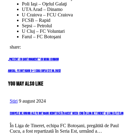
Poli Iaşi – Oţelul Galaţi
UTA Arad – Dinamo
U Craiova – FCU Craiova
FCSB – Rapid
Sepsi – Petrolul
U Cluj – FC Voluntari
Farul – FC Botoşani
share:
Navigare
Previous
„Prezent in cantonament” cu Mihai Ciobanu
Post
în
Next
Amical: FC Botosani 0-1 CSKA Sofia (27.06.2023)
Post
articole
You May Also Like
Stiri
9 august 2024
Echipele de juniori ale FC Botoșani debutează în acest week-end în Liga de Tineret și Liga Elitelor
În Liga de Tineret, echipa FC Botoșani, pregătită de Paul
Cucu, a fost repartizată în Seria Est, urmând a…