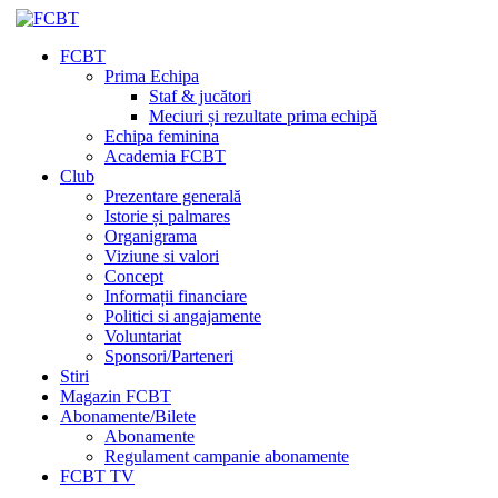
FCBT
Prima Echipa
Staf & jucători
Meciuri și rezultate prima echipă
Echipa feminina
Academia FCBT
Club
Prezentare generală
Istorie și palmares
Organigrama
Viziune si valori
Concept
Informații financiare
Politici si angajamente
Voluntariat
Sponsori/Parteneri
Stiri
Magazin FCBT
Abonamente/Bilete
Abonamente
Regulament campanie abonamente
FCBT TV