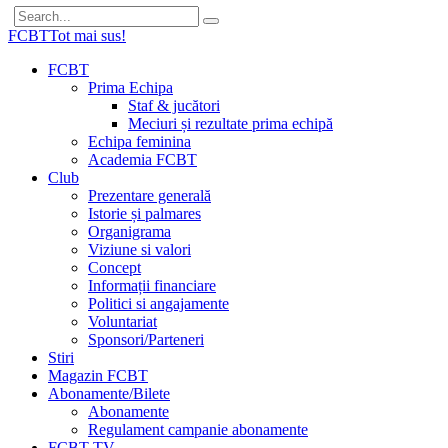
FCBT
Tot mai sus!
FCBT
Prima Echipa
Staf & jucători
Meciuri și rezultate prima echipă
Echipa feminina
Academia FCBT
Club
Prezentare generală
Istorie și palmares
Organigrama
Viziune si valori
Concept
Informații financiare
Politici si angajamente
Voluntariat
Sponsori/Parteneri
Stiri
Magazin FCBT
Abonamente/Bilete
Abonamente
Regulament campanie abonamente
FCBT TV