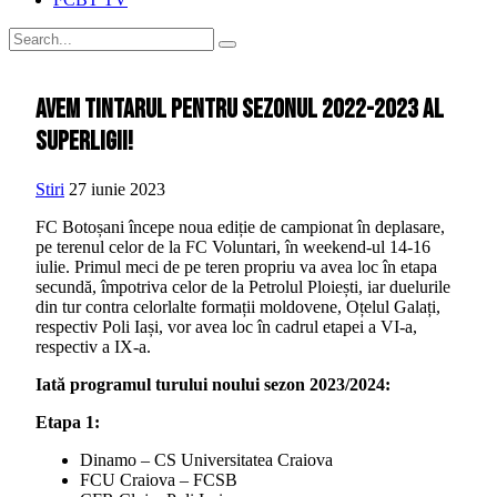
Avem tintarul pentru sezonul 2022-2023 al
SuperLigii!
Stiri
27 iunie 2023
FC Botoșani începe noua ediție de campionat în deplasare,
pe terenul celor de la FC Voluntari, în weekend-ul 14-16
iulie. Primul meci de pe teren propriu va avea loc în etapa
secundă, împotriva celor de la Petrolul Ploiești, iar duelurile
din tur contra celorlalte formații moldovene, Oțelul Galați,
respectiv Poli Iași, vor avea loc în cadrul etapei a VI-a,
respectiv a IX-a.
Iată programul turului noului sezon 2023/2024:
Etapa 1:
Dinamo – CS Universitatea Craiova
FCU Craiova – FCSB