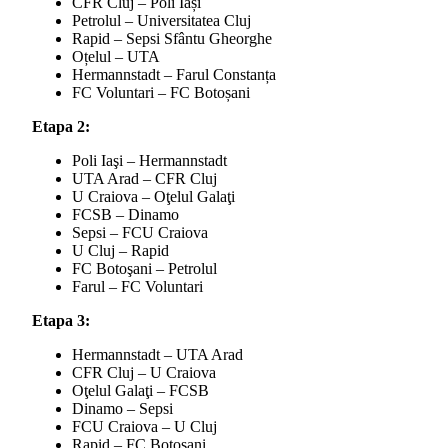
CFR Cluj – Poli Iași
Petrolul – Universitatea Cluj
Rapid – Sepsi Sfântu Gheorghe
Oțelul – UTA
Hermannstadt – Farul Constanța
FC Voluntari – FC Botoșani
Etapa 2:
Poli Iaşi – Hermannstadt
UTA Arad – CFR Cluj
U Craiova – Oţelul Galaţi
FCSB – Dinamo
Sepsi – FCU Craiova
U Cluj – Rapid
FC Botoşani – Petrolul
Farul – FC Voluntari
Etapa 3:
Hermannstadt – UTA Arad
CFR Cluj – U Craiova
Oţelul Galaţi – FCSB
Dinamo – Sepsi
FCU Craiova – U Cluj
Rapid – FC Botoşani