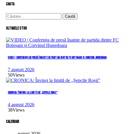
cauta
Caută
după:
Ultimele stiri
VIDEO | Conferința de presă înainte de partida dintre FC Botoșani și Corvinul Hunedoara
7 august 2026
50
Views
CRONICA/ Învinși la limită de „Șepcile Roșii”
4 august 2026
38
Views
Calendar
august 2026