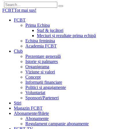
FCBT
Tot mai sus!
FCBT
Prima Echipa
Staf & jucători
Meciuri și rezultate prima echipă
Echipa feminina
Academia FCBT
Club
Prezentare generală
Istorie și palmares
Organigrama
Viziune si valori
Concept
Informații financiare
Politici si angajamente
Voluntariat
Sponsori/Parteneri
Stiri
Magazin FCBT
Abonamente/Bilete
Abonamente
Regulament campanie abonamente
FCBT TV