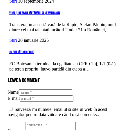
Stiri
10 septembrie 2024
VIDEO | Interviul săptămânii cu Ștefan Pănoiu
Transferat în această vară de la Rapid, Ștefan Pănoiu, unul
dintre cei mai talentați jucători Under 21 a României,…
Stiri
20 ianuarie 2025
Un egal cât o victorie!
FC Botoșani a terminat la egalitate cu CFR Cluj, 1-1 (0-1),
pe teren propriu, într-o partidă din etapa a…
Leave a comment
Name
E-mail
Salvează-mi numele, emailul și site-ul web în acest
navigator pentru data viitoare când o să comentez.