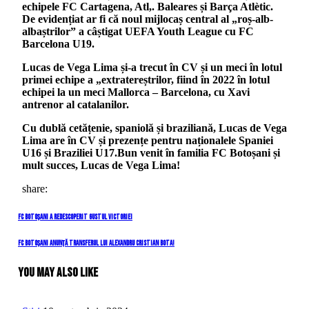
echipele FC Cartagena, Atl,. Baleares și Barça Atlètic.
De evidențiat ar fi că noul mijlocaș central al „roș-alb-
albaștrilor” a câștigat UEFA Youth League cu FC
Barcelona U19.
Lucas de Vega Lima și-a trecut în CV și un meci în lotul
primei echipe a „extratereștrilor, fiind în 2022 în lotul
echipei la un meci Mallorca – Barcelona, cu Xavi
antrenor al catalanilor.
Cu dublă cetățenie, spaniolă și braziliană, Lucas de Vega
Lima are în CV și prezențe pentru naționalele Spaniei
U16 și Braziliei U17.
Bun venit în familia FC Botoșani și
mult succes, Lucas de Vega Lima!
share:
Navigare
Previous
FC Botoșani a redescoperit gustul victoriei
Post
în
Next
FC Botoșani anunță transferul lui Alexandru Cristian Bota!
Post
articole
You May Also Like