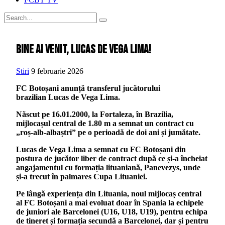
Bine ai venit, Lucas de Vega Lima!
Stiri
9 februarie 2026
FC Botoșani anunță transferul jucătorului
brazilian
Lucas de Vega Lima.
Născut pe 16.01.2000, la Fortaleza, în Brazilia,
mijlocașul central de 1.80 m a semnat un contract cu
„roș-alb-albaștri” pe o perioadă de doi ani și jumătate.
Lucas de Vega Lima a semnat cu FC Botoșani din
postura de jucător liber de contract după ce și-a încheiat
angajamentul cu formația lituaniană, Panevezys, unde
și-a trecut în palmares Cupa Lituaniei.
Pe lângă experiența din Lituania, noul mijlocaș central
al FC Botoșani a mai evoluat doar în Spania la echipele
de juniori ale Barcelonei (U16, U18, U19), pentru echipa
de tineret și formația secundă a Barcelonei, dar și pentru