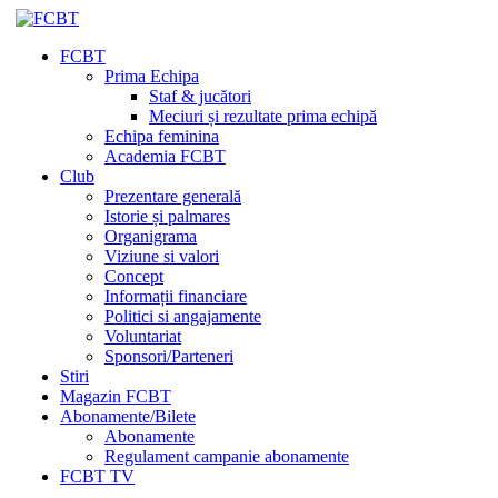
FCBT
Prima Echipa
Staf & jucători
Meciuri și rezultate prima echipă
Echipa feminina
Academia FCBT
Club
Prezentare generală
Istorie și palmares
Organigrama
Viziune si valori
Concept
Informații financiare
Politici si angajamente
Voluntariat
Sponsori/Parteneri
Stiri
Magazin FCBT
Abonamente/Bilete
Abonamente
Regulament campanie abonamente
FCBT TV