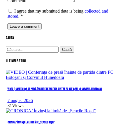
Comment
I agree that my submitted data is being
collected and
stored
.
*
cauta
Caută
după:
Ultimele stiri
VIDEO | Conferința de presă înainte de partida dintre FC Botoșani și Corvinul Hunedoara
7 august 2026
31
Views
CRONICA/ Învinși la limită de „Șepcile Roșii”