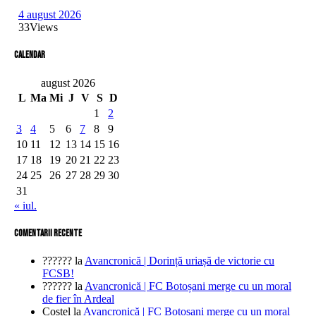
4 august 2026
33
Views
Calendar
august 2026
L
Ma
Mi
J
V
S
D
1
2
3
4
5
6
7
8
9
10
11
12
13
14
15
16
17
18
19
20
21
22
23
24
25
26
27
28
29
30
31
« iul.
comentarii recente
??????
la
Avancronică | Dorință uriașă de victorie cu
FCSB!
??????
la
Avancronică | FC Botoșani merge cu un moral
de fier în Ardeal
Costel
la
Avancronică | FC Botoșani merge cu un moral