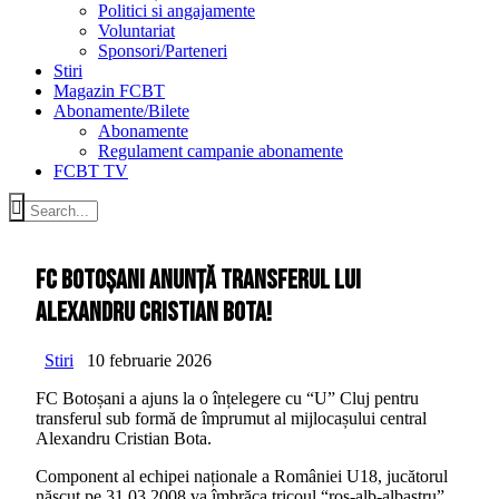
Politici si angajamente
Voluntariat
Sponsori/Parteneri
Stiri
Magazin FCBT
Abonamente/Bilete
Abonamente
Regulament campanie abonamente
FCBT TV
FC Botoșani anunță transferul lui
Alexandru Cristian Bota!
Stiri
10 februarie 2026
FC Botoșani a ajuns la o înțelegere cu “U” Cluj pentru
transferul sub formă de împrumut al mijlocașului central
Alexandru Cristian Bota.
Component al echipei naționale a României U18, jucătorul
născut pe 31.03.2008 va îmbrăca tricoul “roș-alb-albastru”