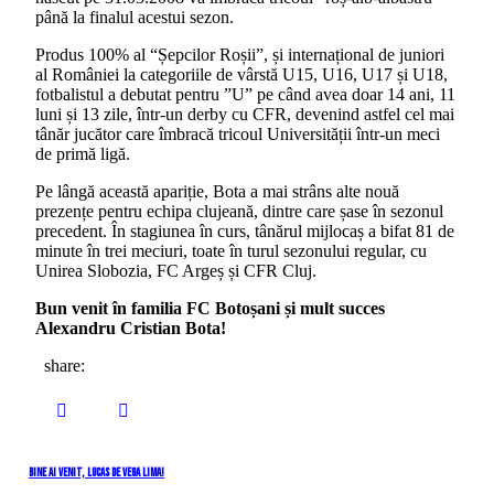
până la finalul acestui sezon.
Produs 100% al “Șepcilor Roșii”, și internațional de juniori
al României la categoriile de vârstă U15, U16, U17 și U18,
fotbalistul a debutat pentru ”U” pe când avea doar 14 ani, 11
luni și 13 zile, într-un derby cu CFR, devenind astfel cel mai
tânăr jucător care îmbracă tricoul Universității într-un meci
de primă ligă.
Pe lângă această apariție, Bota a mai strâns alte nouă
prezențe pentru echipa clujeană, dintre care șase în sezonul
precedent. În stagiunea în curs, tânărul mijlocaș a bifat 81 de
minute în trei meciuri, toate în turul sezonului regular, cu
Unirea Slobozia, FC Argeș și CFR Cluj.
Bun venit în familia FC Botoșani și mult succes
Alexandru Cristian Bota!
share:
Navigare
Previous
Bine ai venit, Lucas de Vega Lima!
Post