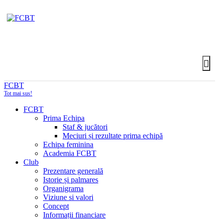
FCBT
Tot mai sus!
FCBT
Prima Echipa
Staf & jucători
Meciuri și rezultate prima echipă
Echipa feminina
Academia FCBT
Club
Prezentare generală
Istorie și palmares
Organigrama
Viziune si valori
Concept
Informații financiare