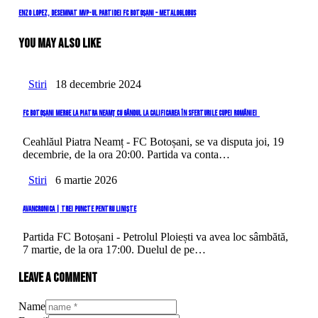
în
Next
Enzo Lopez, desemnat MVP-ul partidei FC Botoșani – Metaloglobus
Post
articole
You May Also Like
Stiri
18 decembrie 2024
FC Botoșani merge la Piatra Neamț cu gândul la calificarea în sferturile Cupei României
Ceahlăul Piatra Neamț - FC Botoșani, se va disputa joi, 19
decembrie, de la ora 20:00. Partida va conta…
Stiri
6 martie 2026
AVANCRONICA | Trei puncte pentru liniște
Partida FC Botoșani - Petrolul Ploiești va avea loc sâmbătă,
7 martie, de la ora 17:00. Duelul de pe…
Leave a comment
Name