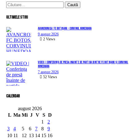
Caută
după:
Ultimele stiri
AVANCRONICA/ FC BOTOȘANI – CORVINUL HUNEDOARA
9 august 2026
2
Views
VIDEO | Conferința de presă înainte de partida dintre FC Botoșani și Corvinul
Hunedoara
7 august 2026
52
Views
Calendar
august 2026
L
Ma
Mi
J
V
S
D
1
2
3
4
5
6
7
8
9
10
11
12
13
14
15
16