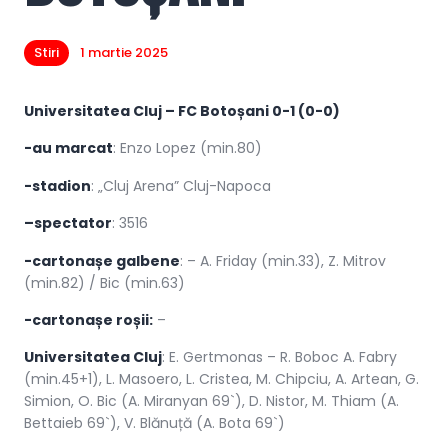
Stiri
1 martie 2025
Universitatea Cluj – FC Botoșani 0-1 (0-0)
-au marcat
: Enzo Lopez (min.80)
-stadion
: „Cluj Arena” Cluj-Napoca
–spectator
: 3516
-cartonașe galbene
: – A. Friday (min.33), Z. Mitrov
(min.82) / Bic (min.63)
-cartonașe roșii:
–
Universitatea Cluj
: E. Gertmonas – R. Boboc A. Fabry
(min.45+1), L. Masoero, L. Cristea, M. Chipciu, A. Artean, G.
Simion, O. Bic (A. Miranyan 69`), D. Nistor, M. Thiam (A.
Bettaieb 69`), V. Blănuță (A. Bota 69`)