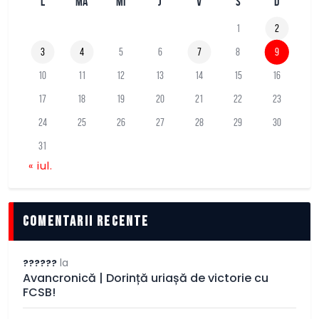
L
MA
MI
J
V
S
D
1
2
3
4
5
6
7
8
9
10
11
12
13
14
15
16
17
18
19
20
21
22
23
24
25
26
27
28
29
30
31
« iul.
comentarii recente
la
??????
Avancronică | Dorință uriașă de victorie cu
FCSB!