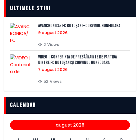
Ultimele stiri
AVANCRONICA/ FC BOTOȘANI – CORVINUL HUNEDOARA
9 august 2026
2
Views
VIDEO | Conferința de presă înainte de partida
dintre FC Botoșani și Corvinul Hunedoara
7 august 2026
52
Views
Calendar
august 2026