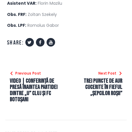
Asistent VAR:
Florin Mazilu
Obs. FRF:
Zoltan Szekely
Obs. LPF:
Romolus Gabor
share:
Navigare
Previous Post
Next Post
în
VIDEO | Conferință de
Trei puncte de aur
articole
presă înaintea partidei
cucerite în fieful
dintre „U” Cluj și FC
„Șepcilor Roșii”
Botoșani