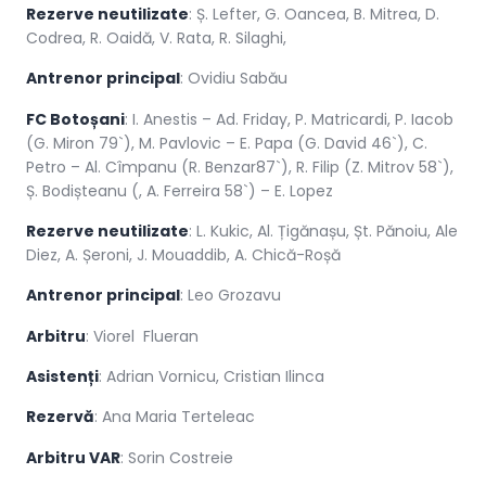
Rezerve neutilizate
: Ș. Lefter, G. Oancea, B. Mitrea, D.
Codrea, R. Oaidă, V. Rata, R. Silaghi,
Antrenor principal
: Ovidiu Sabău
FC Botoșani
: I. Anestis – Ad. Friday, P. Matricardi, P. Iacob
(G. Miron 79`), M. Pavlovic – E. Papa (G. David 46`), C.
Petro – Al. Cîmpanu (R. Benzar87`), R. Filip (Z. Mitrov 58`),
Ș. Bodișteanu (, A. Ferreira 58`) – E. Lopez
Rezerve neutilizate
: L. Kukic, Al. Țigănașu, Șt. Pănoiu, Ale
Diez, A. Șeroni, J. Mouaddib, A. Chică-Roșă
Antrenor principal
: Leo Grozavu
Arbitru
: Viorel Flueran
Asistenți
: Adrian Vornicu, Cristian Ilinca
Rezervă
: Ana Maria Terteleac
Arbitru VAR
: Sorin Costreie