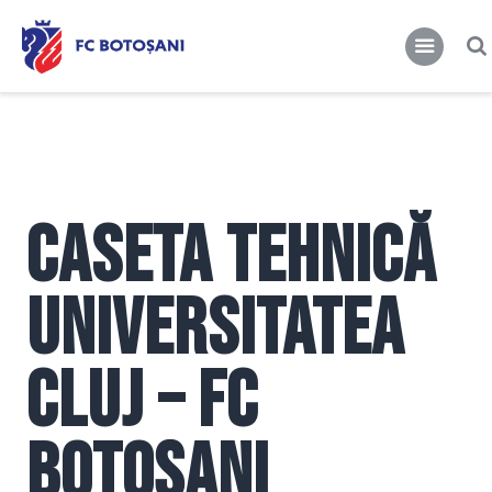
FCBT
Club
FCBT
Tot mai sus!
Stiri
Magazin FCBT
Abonamente/Bilete
Caseta tehnică
FCBT TV
Universitatea
Cluj – FC
Botoșani