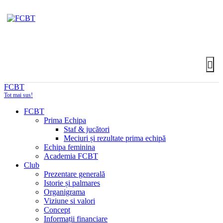
FCBT
Tot mai sus!
FCBT
Prima Echipa
Staf & jucători
Meciuri și rezultate prima echipă
Echipa feminina
Academia FCBT
Club
Prezentare generală
Istorie și palmares
Organigrama
Viziune si valori
Concept
Informații financiare