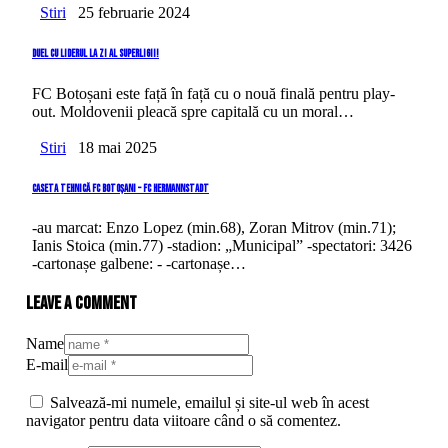
Stiri
25 februarie 2024
Duel cu liderul la zi al Superligii!
FC Botoșani este față în față cu o nouă finală pentru play-
out. Moldovenii pleacă spre capitală cu un moral…
Stiri
18 mai 2025
Caseta tehnică FC Botoșani – FC Hermannstadt
-au marcat: Enzo Lopez (min.68), Zoran Mitrov (min.71);
Ianis Stoica (min.77) -stadion: „Municipal” -spectatori: 3426
-cartonașe galbene: - -cartonașe…
Leave a comment
Name
E-mail
Salvează-mi numele, emailul și site-ul web în acest
navigator pentru data viitoare când o să comentez.