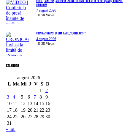
VIDEO | Conferința de presă înainte de partida dintre FC Botoșani și Corvinul
Hunedoara
7 august 2026
50
Views
CRONICA/ Învinși la limită de „Șepcile Roșii”
4 august 2026
38
Views
Calendar
august 2026
L
Ma
Mi
J
V
S
D
1
2
3
4
5
6
7
8
9
10
11
12
13
14
15
16
17
18
19
20
21
22
23
24
25
26
27
28
29
30
31
« iul.