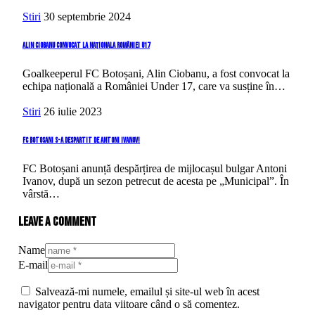
Stiri
30 septembrie 2024
Alin Ciobanu convocat la naționala României U17
Goalkeeperul FC Botoșani, Alin Ciobanu, a fost convocat la
echipa națională a României Under 17, care va susține în…
Stiri
26 iulie 2023
FC Botosani s-a despartit de Antoni Ivanov!
FC Botoșani anunță despărțirea de mijlocașul bulgar Antoni
Ivanov, după un sezon petrecut de acesta pe „Municipal”. În
vârstă…
Leave a comment
Name
E-mail
Salvează-mi numele, emailul și site-ul web în acest
navigator pentru data viitoare când o să comentez.