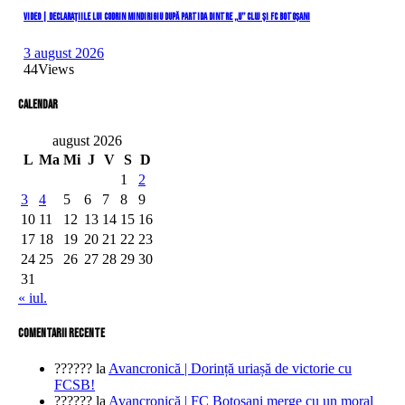
VIDEO | Declarațiile lui Codrin Mindirigiu după partida dintre „U” Cluj și FC Botoșani
3 august 2026
44
Views
Calendar
august 2026
L
Ma
Mi
J
V
S
D
1
2
3
4
5
6
7
8
9
10
11
12
13
14
15
16
17
18
19
20
21
22
23
24
25
26
27
28
29
30
31
« iul.
comentarii recente
??????
la
Avancronică | Dorință uriașă de victorie cu
FCSB!
??????
la
Avancronică | FC Botoșani merge cu un moral