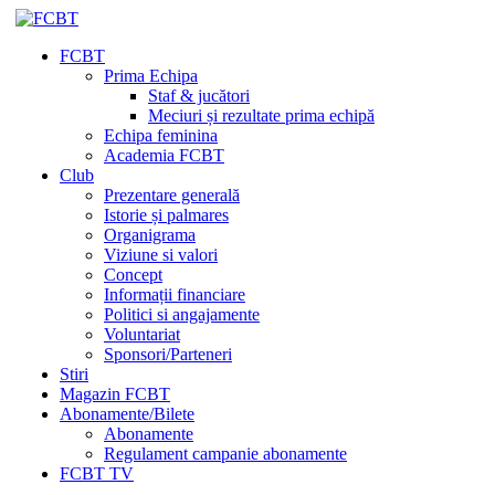
FCBT
Prima Echipa
Staf & jucători
Meciuri și rezultate prima echipă
Echipa feminina
Academia FCBT
Club
Prezentare generală
Istorie și palmares
Organigrama
Viziune si valori
Concept
Informații financiare
Politici si angajamente
Voluntariat
Sponsori/Parteneri
Stiri
Magazin FCBT
Abonamente/Bilete
Abonamente
Regulament campanie abonamente
FCBT TV