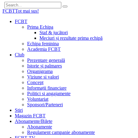
FCBT
Tot mai sus!
FCBT
Prima Echipa
Staf & jucători
Meciuri și rezultate prima echipă
Echipa feminina
Academia FCBT
Club
Prezentare generală
Istorie și palmares
Organigrama
Viziune si valori
Concept
Informații financiare
Politici si angajamente
Voluntariat
Sponsori/Parteneri
Stiri
Magazin FCBT
Abonamente/Bilete
Abonamente
Regulament campanie abonamente
FCBT TV