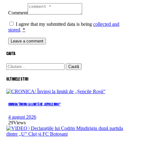
Comment
I agree that my submitted data is being
collected and
stored
.
*
cauta
Caută
după:
Ultimele stiri
CRONICA/ Învinși la limită de „Șepcile Roșii”
4 august 2026
29
Views