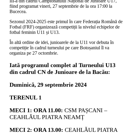
III-a din cadrul Campionatului Național de Junioare U17,
fiind programat vineri, 27 septembrie de la ora 17:00 la
Bucecea.
Sezonul 2024-2025 este primul în care Federația Română de
Fotbal (FRF) organizează competiții la nivelul echipelor de
fotbal feminin U11 și U13.
În altă ordine de idei, junioarele de la U11 vor debuta în
competiție în cadrul turneului pe care Botoșaniul îl va
organiza pe 27 octombrie.
Iată programul complet al Turneului U13
din cadrul CN de Junioare de la Bacău:
Duminică, 29 septembrie 2024
TERENUL 1
MECI 1: ORA 11.00:
CSM PAȘCANI –
CEAHLĂUL PIATRA NEAMȚ
MECI 2: ORA 13.00:
CEAHLĂUL PIATRA