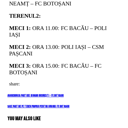
NEAMȚ – FC BOTOȘANI
TERENUL2:
MECI 1:
ORA 11.00: FC BACĂU – POLI
IAȘI
MECI 2:
ORA 13.00: POLI IAȘI – CSM
PAȘCANI
MECI 3:
ORA 15.00: FC BACĂU – FC
BOTOȘANI
share:
Navigare
Previous
Avancronica partidei Dinamo București – FC Botoșani
Post
în
Next
Șase partide pe teren propriu pentru juniorii FC Botoșani
Post
articole
You May Also Like