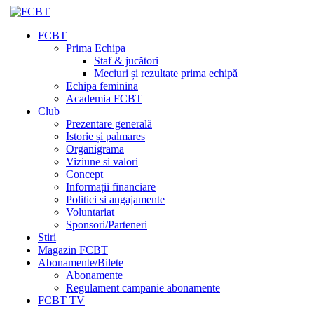
FCBT
Prima Echipa
Staf & jucători
Meciuri și rezultate prima echipă
Echipa feminina
Academia FCBT
Club
Prezentare generală
Istorie și palmares
Organigrama
Viziune si valori
Concept
Informații financiare
Politici si angajamente
Voluntariat
Sponsori/Parteneri
Stiri
Magazin FCBT
Abonamente/Bilete
Abonamente
Regulament campanie abonamente
FCBT TV