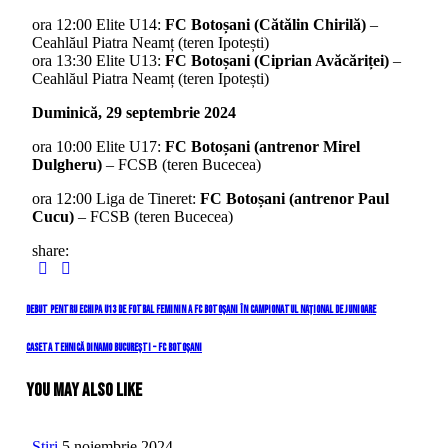
ora 12:00 Elite U14:
FC Botoșani (Cătălin Chirilă)
–
Ceahlăul Piatra Neamț (teren Ipotești)
ora 13:30 Elite U13:
FC Botoșani (Ciprian Avăcăriței)
–
Ceahlăul Piatra Neamț (teren Ipotești)
Duminică, 29 septembrie 2024
ora 10:00 Elite U17:
FC Botoșani (antrenor Mirel
Dulgheru)
– FCSB (teren Bucecea)
ora 12:00 Liga de Tineret:
FC Botoșani (antrenor Paul
Cucu)
– FCSB (teren Bucecea)
share:
Navigare
Previous
Debut pentru echipa U13 de fotbal feminin a FC Botoșani în Campionatul Național de Junioare
Post
în
Next
Caseta tehnică Dinamo București – FC Botoșani
Post
articole
You May Also Like
Stiri
5 noiembrie 2024