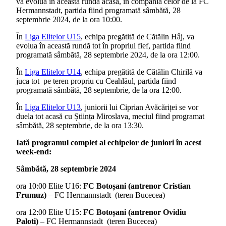
va evolua în această rundă acasă, în compania celor de la FC
Hermannstadt, partida fiind programată sâmbătă, 28
septembrie 2024, de la ora 10:00.
În
Liga Elitelor U15
, echipa pregătită de Cătălin Hâj, va
evolua în această rundă tot în propriul fief, partida fiind
programată sâmbătă, 28 septembrie 2024, de la ora 12:00.
În
Liga Elitelor U14
, echipa pregătită de Cătălin Chirilă va
juca tot pe teren propriu cu Ceahlăul, partida fiind
programată sâmbătă, 28 septembrie, de la ora 12:00.
În
Liga Elitelor U13
, juniorii lui Ciprian Avăcăriței se vor
duela tot acasă cu Știința Miroslava, meciul fiind programat
sâmbătă, 28 septembrie, de la ora 13:30.
Iată programul complet al echipelor de juniori în acest
week-end:
Sâmbătă, 28 septembrie 2024
ora 10:00 Elite U16:
FC Botoșani (antrenor Cristian
Frumuz)
– FC Hermannstadt (teren Bucecea)
ora 12:00 Elite U15:
FC Botoșani (antrenor Ovidiu
Paloti)
– FC Hermannstadt (teren Bucecea)