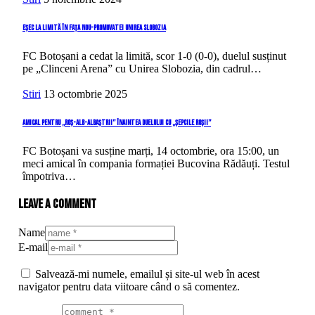
Eșec la limită în fața nou-promovatei Unirea Slobozia
FC Botoșani a cedat la limită, scor 1-0 (0-0), duelul susținut
pe „Clinceni Arena” cu Unirea Slobozia, din cadrul…
Stiri
13 octombrie 2025
Amical pentru „roș-alb-albaștrii” înaintea duelului cu „Șepcile Roșii”
FC Botoșani va susține marți, 14 octombrie, ora 15:00, un
meci amical în compania formației Bucovina Rădăuți. Testul
împotriva…
Leave a comment
Name
E-mail
Salvează-mi numele, emailul și site-ul web în acest
navigator pentru data viitoare când o să comentez.