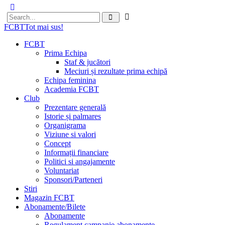
FCBT
Tot mai sus!
FCBT
Prima Echipa
Staf & jucători
Meciuri și rezultate prima echipă
Echipa feminina
Academia FCBT
Club
Prezentare generală
Istorie și palmares
Organigrama
Viziune si valori
Concept
Informații financiare
Politici si angajamente
Voluntariat
Sponsori/Parteneri
Stiri
Magazin FCBT
Abonamente/Bilete
Abonamente
Regulament campanie abonamente