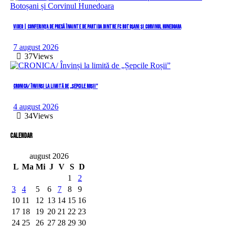
VIDEO | Conferința de presă înainte de partida dintre FC Botoșani și Corvinul Hunedoara
7 august 2026
37
Views
CRONICA/ Învinși la limită de „Șepcile Roșii”
4 august 2026
34
Views
Calendar
august 2026
L
Ma
Mi
J
V
S
D
1
2
3
4
5
6
7
8
9
10
11
12
13
14
15
16
17
18
19
20
21
22
23
24
25
26
27
28
29
30