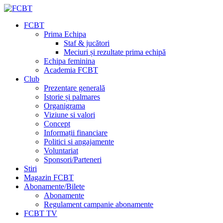
FCBT
Prima Echipa
Staf & jucători
Meciuri și rezultate prima echipă
Echipa feminina
Academia FCBT
Club
Prezentare generală
Istorie și palmares
Organigrama
Viziune si valori
Concept
Informații financiare
Politici si angajamente
Voluntariat
Sponsori/Parteneri
Stiri
Magazin FCBT
Abonamente/Bilete
Abonamente
Regulament campanie abonamente
FCBT TV