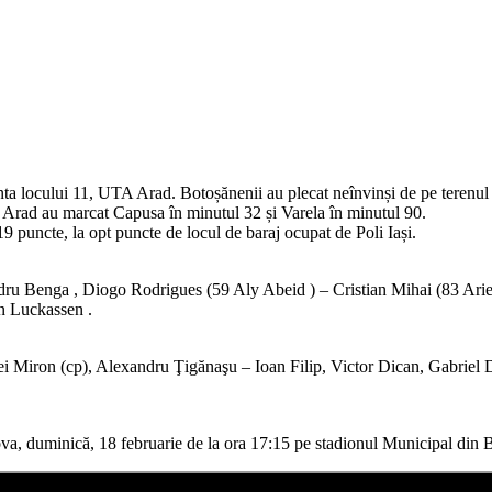
ta locului 11, UTA Arad. Botoșănenii au plecat neînvinși de pe terenul bă
u Arad au marcat Capusa în minutul 32 și Varela în minutul 90.
 puncte, la opt puncte de locul de baraj ocupat de Poli Iași.
dru Benga , Diogo Rodrigues (59 Aly Abeid ) – Cristian Mihai (83 Ari
n Luckassen .
iron (cp), Alexandru Ţigănaşu – Ioan Filip, Victor Dican, Gabriel Da
va, duminică, 18 februarie de la ora 17:15 pe stadionul Municipal din Bo