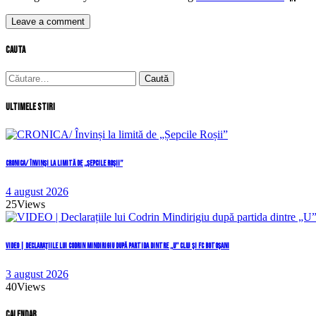
cauta
Caută
după:
Ultimele stiri
CRONICA/ Învinși la limită de „Șepcile Roșii”
4 august 2026
25
Views
VIDEO | Declarațiile lui Codrin Mindirigiu după partida dintre „U” Cluj și FC Botoșani
3 august 2026
40
Views
Calendar