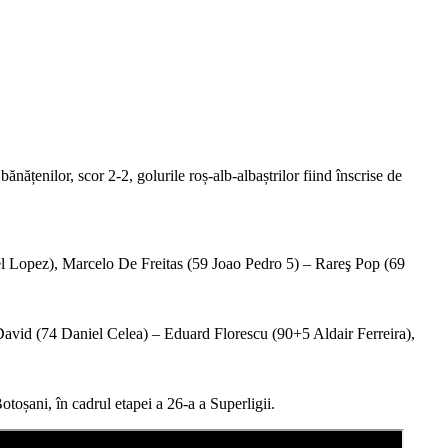
nățenilor, scor 2-2, golurile roș-alb-albaștrilor fiind înscrise de
el Lopez), Marcelo De Freitas (59 Joao Pedro 5) – Rareş Pop (69
vid (74 Daniel Celea) – Eduard Florescu (90+5 Aldair Ferreira),
toșani, în cadrul etapei a 26-a a Superligii.