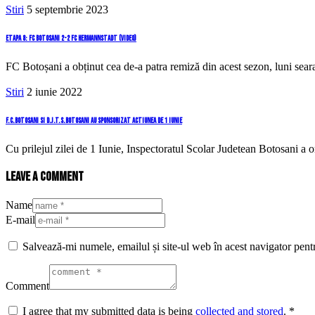
Stiri
5 septembrie 2023
Etapa 8: FC Botosani 2-2 FC Hermannstadt (video)
FC Botoșani a obținut cea de-a patra remiză din acest sezon, luni sear
Stiri
2 iunie 2022
F.C.Botosani si D.J.T.S.Botosani au sponsorizat actiunea de 1 iunie
Cu prilejul zilei de 1 Iunie, Inspectoratul Scolar Judetean Botosan
Leave a comment
Name
E-mail
Salvează-mi numele, emailul și site-ul web în acest navigator pent
Comment
I agree that my submitted data is being
collected and stored
.
*