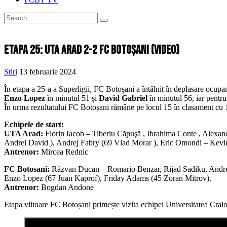
Etapa 25: UTA Arad 2-2 FC Botoșani (video)
Stiri
13 februarie 2024
În etapa a 25-a a Superligii, FC Botoșani a întâlnit în deplasare ocupan
Enzo Lopez
în minutul 51 și
David Gabriel
în minutul 56, iar pentr
În urma rezultatului FC Botoșani rămâne pe locul 15 în clasament cu 19
Echipele de start:
UTA Arad:
Florin Iacob – Tiberiu Căpuşă , Ibrahima Conte , Alexan
Andrei David ), Andrej Fabry (69 Vlad Morar ), Eric Omondi – Kevi
Antrenor:
Mircea Rednic
FC Botosani:
Răzvan Ducan – Romario Benzar, Rijad Sadiku, Andrei M
Enzo Lopez (67 Juan Kaprof), Friday Adams (45 Zoran Mitrov).
Antrenor:
Bogdan Andone
Etapa viitoare FC Botoșani primește vizita echipei Universitatea Craio