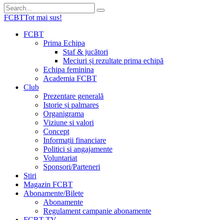
FCBT
Tot mai sus!
FCBT
Prima Echipa
Staf & jucători
Meciuri și rezultate prima echipă
Echipa feminina
Academia FCBT
Club
Prezentare generală
Istorie și palmares
Organigrama
Viziune si valori
Concept
Informații financiare
Politici si angajamente
Voluntariat
Sponsori/Parteneri
Stiri
Magazin FCBT
Abonamente/Bilete
Abonamente
Regulament campanie abonamente
FCBT TV