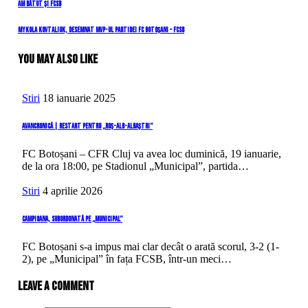
Navigare
Previous
Am bătut și FCSB
Post
în
Next
Mykola Kovtaliuk, desemnat MVP-ul partidei FC Botoșani – FCSB
Post
articole
You May Also Like
Stiri
18 ianuarie 2025
Avancronică | Restart pentru „roș-alb-albaștri”
FC Botoșani – CFR Cluj va avea loc duminică, 19 ianuarie,
de la ora 18:00, pe Stadionul „Municipal”, partida…
Stiri
4 aprilie 2026
Campioana, subordonată pe „Municipal”
FC Botoșani s-a impus mai clar decât o arată scorul, 3-2 (1-
2), pe „Municipal” în fața FCSB, într-un meci…
Leave a comment