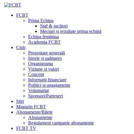
FCBT
Prima Echipa
Staf & jucători
Meciuri și rezultate prima echipă
Echipa feminina
Academia FCBT
Club
Prezentare generală
Istorie și palmares
Organigrama
Viziune si valori
Concept
Informații financiare
Politici si angajamente
Voluntariat
Sponsori/Parteneri
Stiri
Magazin FCBT
Abonamente/Bilete
Abonamente
Regulament campanie abonamente
FCBT TV