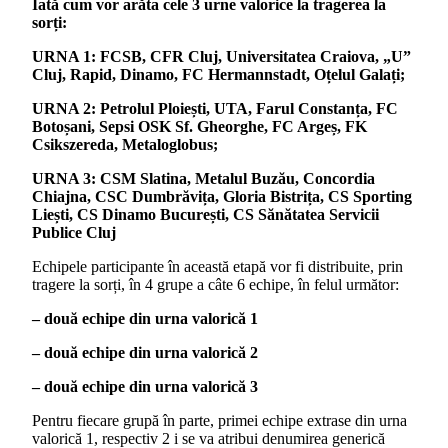
Iată cum vor arăta cele 3 urne valorice la tragerea la
sorți:
URNA 1: FCSB, CFR Cluj, Universitatea Craiova, „U”
Cluj, Rapid, Dinamo, FC Hermannstadt, Oțelul Galați;
URNA 2: Petrolul Ploiești, UTA, Farul Constanța, FC
Botoșani, Sepsi OSK Sf. Gheorghe, FC Argeș, FK
Csikszereda, Metaloglobus;
URNA 3: CSM Slatina, Metalul Buzău, Concordia
Chiajna, CSC Dumbrăvița, Gloria Bistrița, CS Sporting
Liești, CS Dinamo București, CS Sănătatea Servicii
Publice Cluj
Echipele participante în această etapă vor fi distribuite, prin
tragere la sorți, în 4 grupe a câte 6 echipe, în felul următor:
– două echipe din urna valorică 1
– două echipe din urna valorică 2
– două echipe din urna valorică 3
Pentru fiecare grupă în parte, primei echipe extrase din urna
valorică 1, respectiv 2 i se va atribui denumirea generică