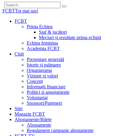
FCBT
Tot mai sus!
FCBT
Prima Echipa
Staf & jucători
Meciuri și rezultate prima echipă
Echipa feminina
Academia FCBT
Club
Prezentare generală
Istorie și palmares
Organigrama
Viziune si valori
Concept
Informații financiare
Politici si angajamente
Voluntariat
Sponsori/Parteneri
Stiri
Magazin FCBT
Abonamente/Bilete
Abonamente
Regulament campanie abonamente
FCBT TV