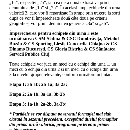
„1a”, respectiv „2a”, iar cea de-a două extrasă va primi
denumirea de „1b” și „2b”. În același timp, echipele din urna
valorică 3, care vor fi repartizate în grupe prin tragere la sorți
după ce vor fi împerecheate două câte două pe criterii
geografice, vor primi denumirea generică „3a” și „3b”.
Împerecherea pentru echipele din urna 3 este
următoarea: CSM Slatina & CSC Dumbrăvița, Metalul
Buzău & CS Sporting Liești, Concordia Chiajna & CS
Dinamo București, CS Gloria Bistrița & CS Sănătatea
Servicii Publice Cluj.
Toate echipele vor juca un meci cu o echipă din urna 1, un
meci cu o echipă din urna 2 și un meci cu o echipă din urna
3 la nivelul grupei relevante, conform următorului țintar:
Etapa 1: 3b-1b; 2b-1a; 3a-2a;
Etapa 2: 2a-1b, 3a-1a, 3b-2b
Etapa 3: 1a-1b, 2a-2b, 3a-3b;
* Partidele se vor disputa pe terenul formației mai slab
clasată în sezonul precedent, exceptând duelul formațiilor
din prima urnă valorică, programat pe terenul primei
echipe extrase.