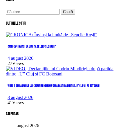
Caută
după:
Ultimele stiri
CRONICA/ Învinși la limită de „Șepcile Roșii”
4 august 2026
27
Views
VIDEO | Declarațiile lui Codrin Mindirigiu după partida dintre „U” Cluj și FC Botoșani
3 august 2026
41
Views
Calendar
august 2026