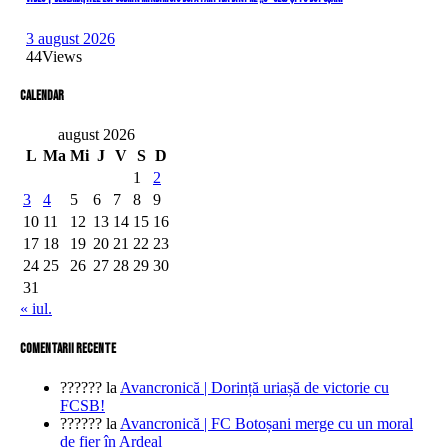
3 august 2026
44
Views
Calendar
august 2026
L
Ma
Mi
J
V
S
D
1
2
3
4
5
6
7
8
9
10
11
12
13
14
15
16
17
18
19
20
21
22
23
24
25
26
27
28
29
30
31
« iul.
comentarii recente
??????
la
Avancronică | Dorință uriașă de victorie cu
FCSB!
??????
la
Avancronică | FC Botoșani merge cu un moral
de fier în Ardeal