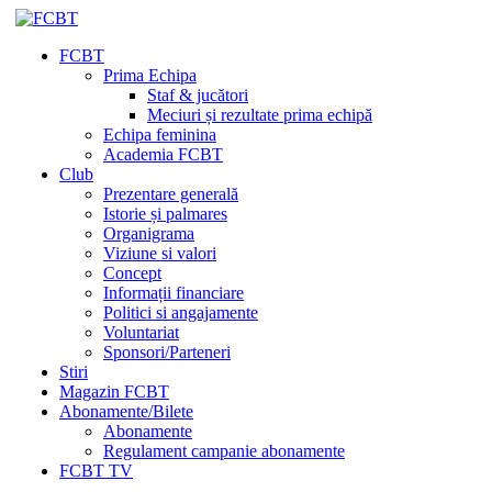
FCBT
Prima Echipa
Staf & jucători
Meciuri și rezultate prima echipă
Echipa feminina
Academia FCBT
Club
Prezentare generală
Istorie și palmares
Organigrama
Viziune si valori
Concept
Informații financiare
Politici si angajamente
Voluntariat
Sponsori/Parteneri
Stiri
Magazin FCBT
Abonamente/Bilete
Abonamente
Regulament campanie abonamente
FCBT TV