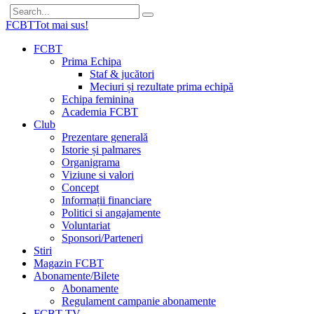
FCBT
Tot mai sus!
FCBT
Prima Echipa
Staf & jucători
Meciuri și rezultate prima echipă
Echipa feminina
Academia FCBT
Club
Prezentare generală
Istorie și palmares
Organigrama
Viziune si valori
Concept
Informații financiare
Politici si angajamente
Voluntariat
Sponsori/Parteneri
Stiri
Magazin FCBT
Abonamente/Bilete
Abonamente
Regulament campanie abonamente
FCBT TV