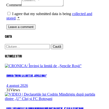
Comment
I agree that my submitted data is being
collected and
stored
.
*
cauta
Caută
după:
Ultimele stiri
CRONICA/ Învinși la limită de „Șepcile Roșii”
4 august 2026
31
Views
VIDEO | Declarațiile lui Codrin Mindirigiu după partida dintre „U” Cluj și FC Botoșani