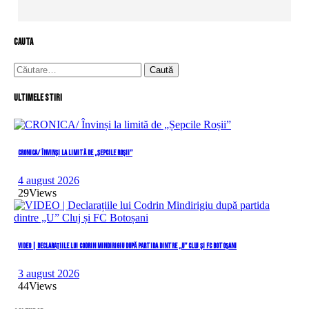
cauta
Caută
după:
Ultimele stiri
CRONICA/ Învinși la limită de „Șepcile Roșii”
4 august 2026
29
Views
VIDEO | Declarațiile lui Codrin Mindirigiu după partida dintre „U” Cluj și FC Botoșani
3 august 2026
44
Views