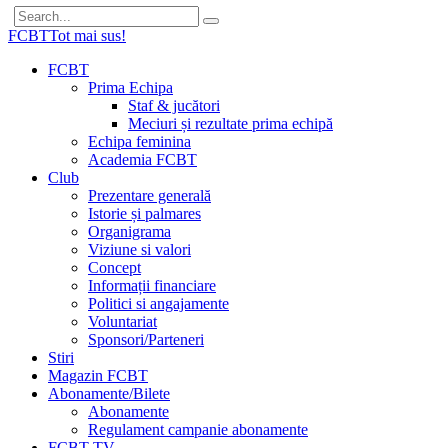
FCBT
Tot mai sus!
FCBT
Prima Echipa
Staf & jucători
Meciuri și rezultate prima echipă
Echipa feminina
Academia FCBT
Club
Prezentare generală
Istorie și palmares
Organigrama
Viziune si valori
Concept
Informații financiare
Politici si angajamente
Voluntariat
Sponsori/Parteneri
Stiri
Magazin FCBT
Abonamente/Bilete
Abonamente
Regulament campanie abonamente
FCBT TV