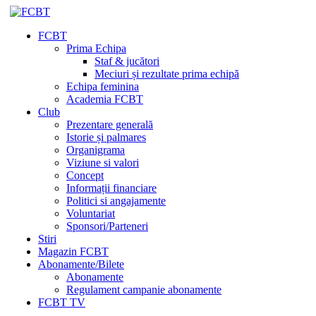
FCBT
Prima Echipa
Staf & jucători
Meciuri și rezultate prima echipă
Echipa feminina
Academia FCBT
Club
Prezentare generală
Istorie și palmares
Organigrama
Viziune si valori
Concept
Informații financiare
Politici si angajamente
Voluntariat
Sponsori/Parteneri
Stiri
Magazin FCBT
Abonamente/Bilete
Abonamente
Regulament campanie abonamente
FCBT TV