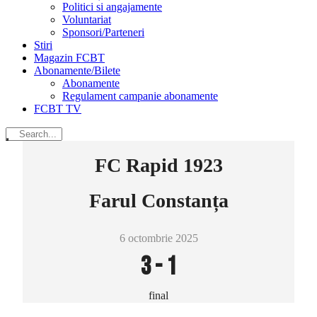
Politici si angajamente
Voluntariat
Sponsori/Parteneri
Stiri
Magazin FCBT
Abonamente/Bilete
Abonamente
Regulament campanie abonamente
FCBT TV
FC Rapid 1923
Farul Constanța
6 octombrie 2025
3
-
1
final