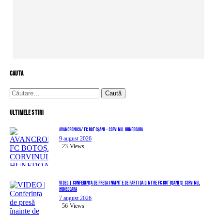
cauta
Caută
după:
Ultimele stiri
AVANCRONICA/ FC BOTOȘANI – CORVINUL HUNEDOARA
9 august 2026
23
Views
VIDEO | Conferința de presă înainte de partida dintre FC Botoșani și Corvinul
Hunedoara
7 august 2026
56
Views