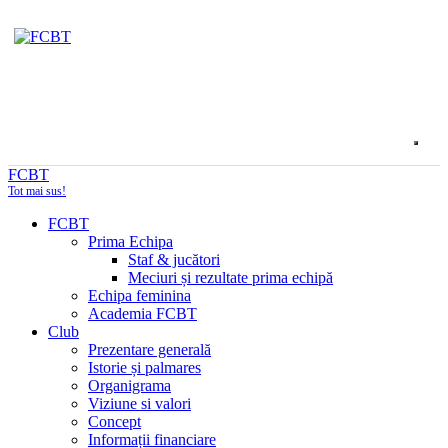
FCBT
Tot mai sus!
FCBT
Prima Echipa
Staf & jucători
Meciuri și rezultate prima echipă
Echipa feminina
Academia FCBT
Club
Prezentare generală
Istorie și palmares
Organigrama
Viziune si valori
Concept
Informații financiare