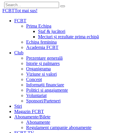
FCBT
Tot mai sus!
FCBT
Prima Echipa
Staf & jucători
Meciuri și rezultate prima echipă
Echipa feminina
Academia FCBT
Club
Prezentare generală
Istorie și palmares
Organigrama
Viziune si valori
Concept
Informații financiare
Politici si angajamente
Voluntariat
Sponsori/Parteneri
Stiri
Magazin FCBT
Abonamente/Bilete
Abonamente
Regulament campanie abonamente
FCBT TV