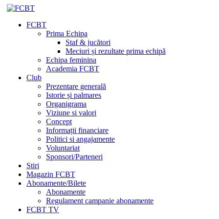
FCBT
Prima Echipa
Staf & jucători
Meciuri și rezultate prima echipă
Echipa feminina
Academia FCBT
Club
Prezentare generală
Istorie și palmares
Organigrama
Viziune si valori
Concept
Informații financiare
Politici si angajamente
Voluntariat
Sponsori/Parteneri
Stiri
Magazin FCBT
Abonamente/Bilete
Abonamente
Regulament campanie abonamente
FCBT TV