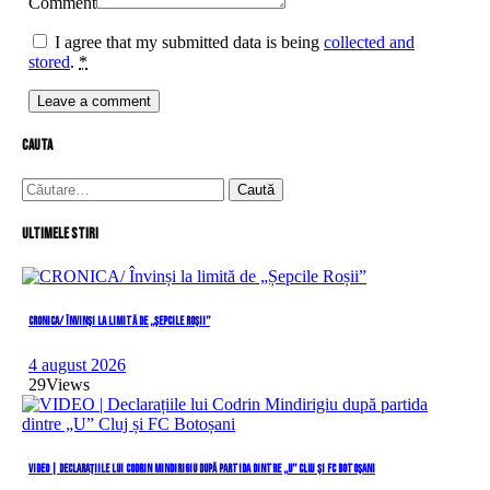
Comment
I agree that my submitted data is being
collected and
stored
.
*
cauta
Caută
după:
Ultimele stiri
CRONICA/ Învinși la limită de „Șepcile Roșii”
4 august 2026
29
Views
VIDEO | Declarațiile lui Codrin Mindirigiu după partida dintre „U” Cluj și FC Botoșani