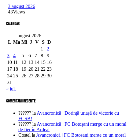
3 august 2026
43
Views
Calendar
august 2026
L
Ma
Mi
J
V
S
D
1
2
3
4
5
6
7
8
9
10
11
12
13
14
15
16
17
18
19
20
21
22
23
24
25
26
27
28
29
30
31
« iul.
comentarii recente
??????
la
Avancronică | Dorință uriașă de victorie cu
FCSB!
??????
la
Avancronică | FC Botoșani merge cu un moral
de fier în Ardeal
Costel
la
Avancronică | FC Botoșani merge cu un moral