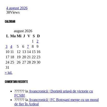
4 august 2026
38
Views
Calendar
august 2026
L
Ma
Mi
J
V
S
D
1
2
3
4
5
6
7
8
9
10
11
12
13
14
15
16
17
18
19
20
21
22
23
24
25
26
27
28
29
30
31
« iul.
comentarii recente
??????
la
Avancronică | Dorință uriașă de victorie cu
FCSB!
??????
la
Avancronică | FC Botoșani merge cu un moral
de fier în Ardeal