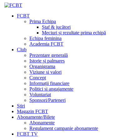
FCBT
Prima Echipa
Staf & jucători
Meciuri și rezultate prima echipă
Echipa feminina
Academia FCBT
Club
Prezentare generală
Istorie și palmares
Organigrama
Viziune si valori
Concept
Informații financiare
Politici si angajamente
Voluntariat
Sponsori/Parteneri
Stiri
Magazin FCBT
Abonamente/Bilete
Abonamente
Regulament campanie abonamente
FCBT TV