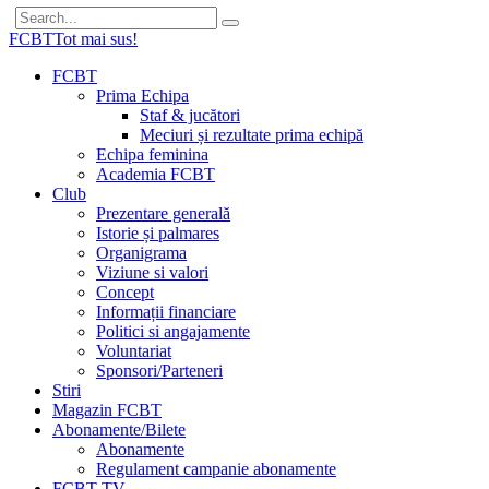
FCBT
Tot mai sus!
FCBT
Prima Echipa
Staf & jucători
Meciuri și rezultate prima echipă
Echipa feminina
Academia FCBT
Club
Prezentare generală
Istorie și palmares
Organigrama
Viziune si valori
Concept
Informații financiare
Politici si angajamente
Voluntariat
Sponsori/Parteneri
Stiri
Magazin FCBT
Abonamente/Bilete
Abonamente
Regulament campanie abonamente
FCBT TV