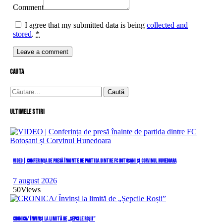
Comment
I agree that my submitted data is being
collected and
stored
.
*
cauta
Caută
după:
Ultimele stiri
VIDEO | Conferința de presă înainte de partida dintre FC Botoșani și Corvinul Hunedoara
7 august 2026
50
Views
CRONICA/ Învinși la limită de „Șepcile Roșii”