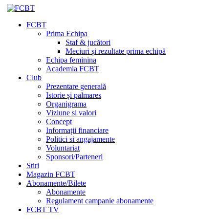
FCBT
Prima Echipa
Staf & jucători
Meciuri și rezultate prima echipă
Echipa feminina
Academia FCBT
Club
Prezentare generală
Istorie și palmares
Organigrama
Viziune si valori
Concept
Informații financiare
Politici si angajamente
Voluntariat
Sponsori/Parteneri
Stiri
Magazin FCBT
Abonamente/Bilete
Abonamente
Regulament campanie abonamente
FCBT TV