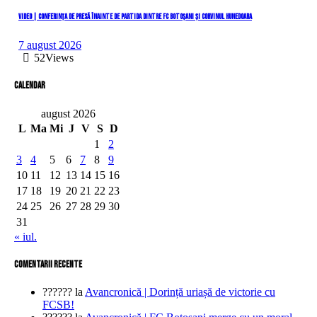
VIDEO | Conferința de presă înainte de partida dintre FC Botoșani și Corvinul Hunedoara
7 august 2026
52
Views
Calendar
august 2026
L
Ma
Mi
J
V
S
D
1
2
3
4
5
6
7
8
9
10
11
12
13
14
15
16
17
18
19
20
21
22
23
24
25
26
27
28
29
30
31
« iul.
comentarii recente
??????
la
Avancronică | Dorință uriașă de victorie cu
FCSB!