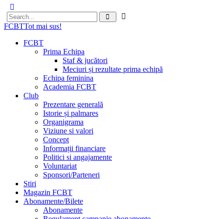
FCBT
Tot mai sus!
FCBT
Prima Echipa
Staf & jucători
Meciuri și rezultate prima echipă
Echipa feminina
Academia FCBT
Club
Prezentare generală
Istorie și palmares
Organigrama
Viziune si valori
Concept
Informații financiare
Politici si angajamente
Voluntariat
Sponsori/Parteneri
Stiri
Magazin FCBT
Abonamente/Bilete
Abonamente
Regulament campanie abonamente