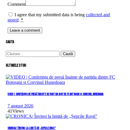
Comment
I agree that my submitted data is being
collected and
stored
.
*
cauta
Caută
după:
Ultimele stiri
VIDEO | Conferința de presă înainte de partida dintre FC Botoșani și Corvinul Hunedoara
7 august 2026
41
Views
CRONICA/ Învinși la limită de „Șepcile Roșii”