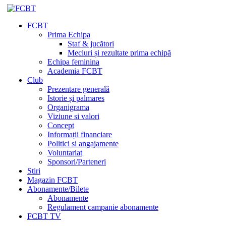
FCBT
Prima Echipa
Staf & jucători
Meciuri și rezultate prima echipă
Echipa feminina
Academia FCBT
Club
Prezentare generală
Istorie și palmares
Organigrama
Viziune si valori
Concept
Informații financiare
Politici si angajamente
Voluntariat
Sponsori/Parteneri
Stiri
Magazin FCBT
Abonamente/Bilete
Abonamente
Regulament campanie abonamente
FCBT TV