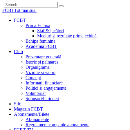
FCBT
Tot mai sus!
FCBT
Prima Echipa
Staf & jucători
Meciuri și rezultate prima echipă
Echipa feminina
Academia FCBT
Club
Prezentare generală
Istorie și palmares
Organigrama
Viziune si valori
Concept
Informații financiare
Politici si angajamente
Voluntariat
Sponsori/Parteneri
Stiri
Magazin FCBT
Abonamente/Bilete
Abonamente
Regulament campanie abonamente
FCBT TV