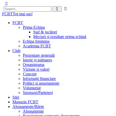
FCBT
Tot mai sus!
FCBT
Prima Echipa
Staf & jucători
Meciuri și rezultate prima echipă
Echipa feminina
Academia FCBT
Club
Prezentare generală
Istorie și palmares
Organigrama
Viziune si valori
Concept
Informații financiare
Politici si angajamente
Voluntariat
Sponsori/Parteneri
Stiri
Magazin FCBT
Abonamente/Bilete
Abonamente
Regulament campanie abonamente