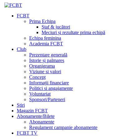
FCBT
Prima Echipa
Staf & jucători
Meciuri și rezultate prima echipă
Echipa feminina
Academia FCBT
Club
Prezentare generală
Istorie și palmares
Organigrama
Viziune si valori
Concept
Informații financiare
Politici si angajamente
Voluntariat
Sponsori/Parteneri
Stiri
Magazin FCBT
Abonamente/Bilete
Abonamente
Regulament campanie abonamente
FCBT TV