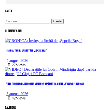
cauta
Caută
după:
Ultimele stiri
CRONICA/ Învinși la limită de „Șepcile Roșii”
4 august 2026
27
Views
VIDEO | Declarațiile lui Codrin Mindirigiu după partida dintre „U” Cluj și FC Botoșani
3 august 2026
42
Views
Calendar