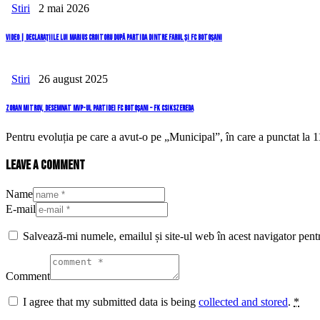
Stiri
2 mai 2026
VIDEO | Declarațiile lui Marius Croitoru după partida dintre Farul și FC Botoșani
Stiri
26 august 2025
Zoran Mitrov, desemnat MVP-ul partidei FC Botoșani – FK Csikszereda
Pentru evoluția pe care a avut-o pe „Municipal”, în care a punctat la 
Leave a comment
Name
E-mail
Salvează-mi numele, emailul și site-ul web în acest navigator pent
Comment
I agree that my submitted data is being
collected and stored
.
*