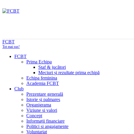
FCBT
Tot mai sus!
FCBT
Prima Echipa
Staf & jucători
Meciuri și rezultate prima echipă
Echipa feminina
Academia FCBT
Club
Prezentare generală
Istorie și palmares
Organigrama
Viziune si valori
Concept
Informații financiare
Politici si angajamente
Voluntariat