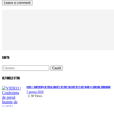
cauta
Caută
după:
Ultimele stiri
VIDEO | Conferința de presă înainte de partida dintre FC Botoșani și Corvinul Hunedoara
7 august 2026
50
Views