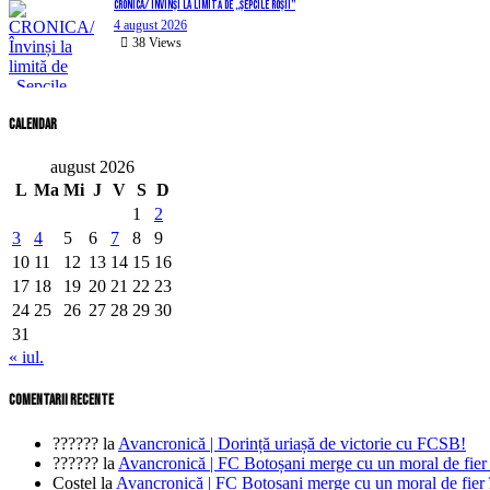
CRONICA/ Învinși la limită de „Șepcile Roșii”
4 august 2026
38
Views
Calendar
august 2026
L
Ma
Mi
J
V
S
D
1
2
3
4
5
6
7
8
9
10
11
12
13
14
15
16
17
18
19
20
21
22
23
24
25
26
27
28
29
30
31
« iul.
comentarii recente
??????
la
Avancronică | Dorință uriașă de victorie cu FCSB!
??????
la
Avancronică | FC Botoșani merge cu un moral de fier
Costel
la
Avancronică | FC Botoșani merge cu un moral de fier 